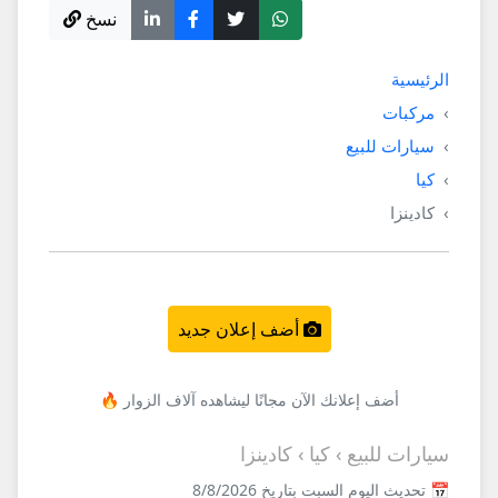
نسخ
الرئيسية
مركبات
سيارات للبيع
كيا
كادينزا
أضف إعلان جديد
أضف إعلانك الآن مجانًا ليشاهده آلاف الزوار 🔥
سيارات للبيع › كيا › كادينزا
📅 تحديث اليوم السبت بتاريخ 8/8/2026