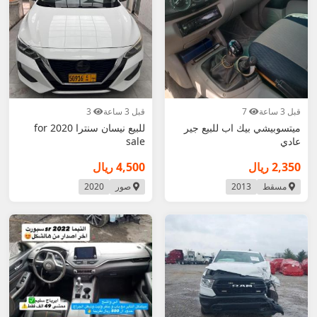
قبل 3 ساعة
7
قبل 3 ساعة
3
ميتسوبيشي بيك اب للبيع جير
للبيع نيسان سنترا 2020 for
عادي
sale
2,350 ريال
4,500 ريال
مسقط
2013
صور
2020