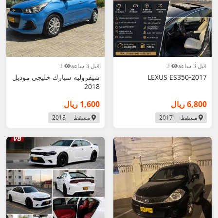
قبل 3 ساعة
3
قبل 3 ساعة
3
LEXUS ES350-2017
شيفروليه سبارك خليجي موديل
2018
6,800 ريال
1,600 ريال
مسقط
2017
مسقط
2018