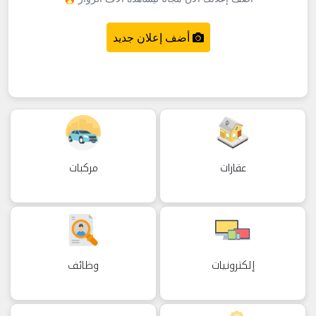
- وظائف: وظائف شاغرة في مسقط وكل عمان –
وظائف حكومية وخاصة.
أضف إعلان جديد
- أثاث وأجهزة كهربائية مستعملة: أثاث منزلي، غرف نوم،
مطابخ، أجهزة منزلية نظيفة.
- جوالات وإلكترونيات: آيفون، سامسونج، لاب توب،
أجهزة منزلية.
- خدمات: نقل عفش، تنظيف، صيانة سيارات، دروس
خصوصية، تأجير سيارات.
عقارات
مركبات
**لماذا عُمانيستا الأفضل في عمان 2026?**
- إعلانات مجانية تماماً – بدون رسوم إضافية أو اشتراك.
- ملايين الزوار شهرياً من مسقط، صلالة، صحار، نزوى،
بركاء، السيب، بوشر، مطرح، البريمي، الدقم وكل
إلكترونيات
وظائف
المناطق.
- إعلانات محلية 100% – تركز على سلطنة عمان فقط.
- سهل الاستخدام – أضف صور، فيديو، موقع، سعر،