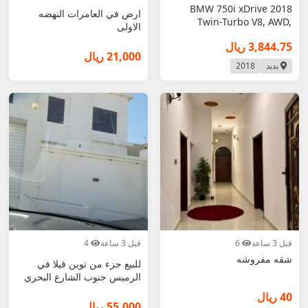
2018 BMW 750i xDrive
ارض في العامرات النهضه
Twin-Turbo V8, AWD,
الاولى
28,780 in Options,
3,844.75 ريال
21,000 ريال
بدبد
2018
قبل 3 ساعة
6
قبل 3 ساعة
4
شقه مفروشه
للبيع جزء من توين فيلا في
الرميس جنوب الشارع البحري
40 ريال
55,000 ريال