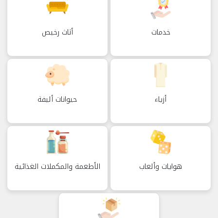
واتساب بنقرة واحدة.
- آمن – تحقق من الإعلانات يدوياً + نظام تقييم وتواصل
خدمات
أثاث رخيص
مباشر.
أضف إعلانك الآن مجاناً في أي قسم – بيع سيارتك،
شقتك، أثاثك أو ابحث عن وظيفة أو عقار بسرعة!
عُمانيستا... كل شيء في مكان واحد.
أزياء
حيوانات أليفة
هوايات وألعاب
الأطعمة والمكملات الغذائية