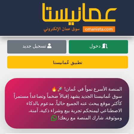
دخول
تسجيل جديد
تطبيق عُمانيستا
المنصة الأسرع نمواً في عُمان! 🚀🔥
سوق عُمانيستا الجديد يشهد إقبالاً ضخماً وتصاعداً مستمراً
كأكثر موقع يبحث عنه الجميع حالياً. مدعوم بالذكاء
الاصطناعي ليمنحكم تجربة بيع وشراء ذكية، آمنة،
وموثوقة. شارك المنصة مع ربعك!