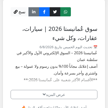
نسخ
سوق عُمانيستا 2026 | سيارات،
عقارات، وكل شيء
📅 تحديث اليوم الخميس بتاريخ 6/8/2026
عُمانيستا 2026 – السوق الإلكتروني الأول والأكبر في
سلطنة عمان
أضف إعلانك مجاناً 100% بدون رسوم ولا عمولة – بيع
واشتري وأجر بسرعة وأمان.
**الأقسام الأكثر شعبية على عُمانيستا 2026:**
- سيارات للبيع والإيجار: سيارات جديدة ومستعملة، دفع
شهري، سيارات للايجار اليومي والطويل.
عرض المزيد
- عقارات: شقق وفلل وأراضي للبيع والإيجار في مسقط،
صلالة، صحار، نزوى، البريمي، الدقم وكل الولايات.
أضف إعلانك الآن مجانًا ليشاهده آلاف الزوار 🔥