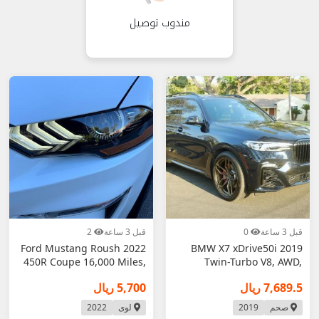
مندوب توصيل
قبل 3 ساعة
0
قبل 3 ساعة
2
2022 Ford Mustang Roush
2019 BMW X7 xDrive50i
450R Coupe 16,000 Miles,
Twin-Turbo V8, AWD,
V8 Power,
Highly Equipped, S
7,689.5 ريال
5,700 ريال
صحم
2019
لوى
2022