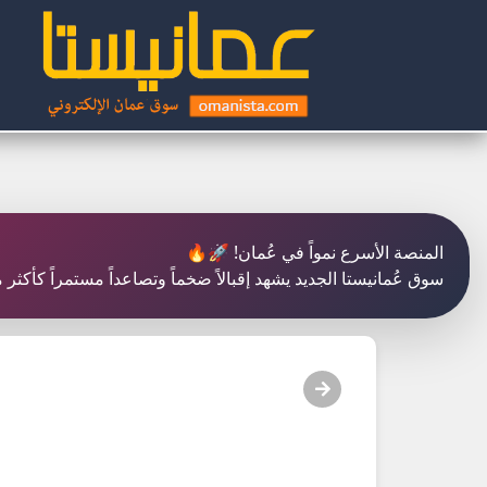
المنصة الأسرع نمواً في عُمان! 🚀🔥
سوق عُمانيستا الجديد يشهد إقبالاً ضخماً وتصاعداً مستمراً كأكث