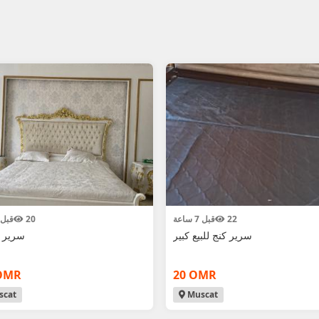
22
قبل 7 ساعة
20
قبل 4 ساع
سرير كنج للبيع كبير
سرير و
OMR
20 OMR
cat
Muscat