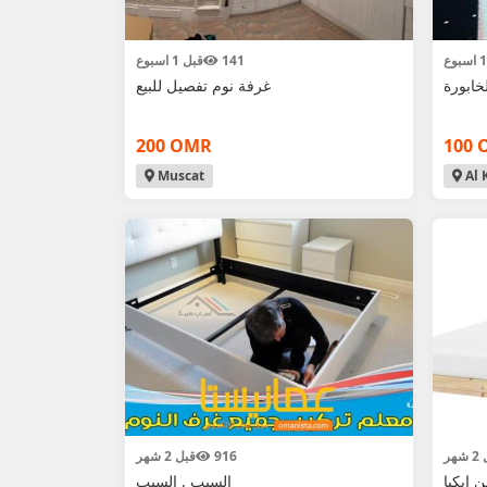
141
قبل 1 اسبوع
خابورة
غرفة نوم تفصيل للبيع
200 OMR
100 
Muscat
Al 
هر
916
قبل 2 شهر
 ايكيا
السيب . السيب