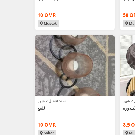
10 OMR
50 
Muscat
Mus
هر
963
قبل 2 شهر
كندورة
للبيع
10 OMR
8.5 
Sohar
Mus