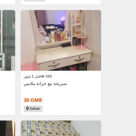
590
قبل 2 شهر
تسريحة مع خزانة ملابس
30 OMR
Sohar