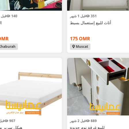
351
قبل 1 شهر
140
قبل 1 اسبوع
أثاث للبيع إستعمال بسيط
ال
OMR
175 OMR
Khaburah
Muscat
889
قبل 2 شهر
907
قبل 2 ش
للبيع غرفة نوم جديدة
هيكل سرير من