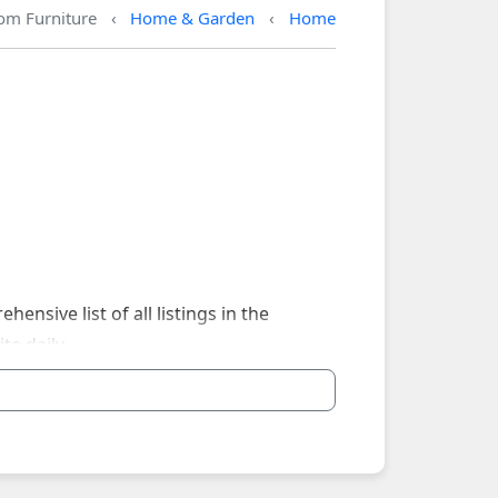
om Furniture
Home & Garden
Home
sive list of all listings in the
te daily.