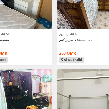
63
قبل 3 يوم
56
قبل 
اثاث مستخدم سرير كبير
مسقط-
OMR
250 OMR
cat
Al-Mudhaibi