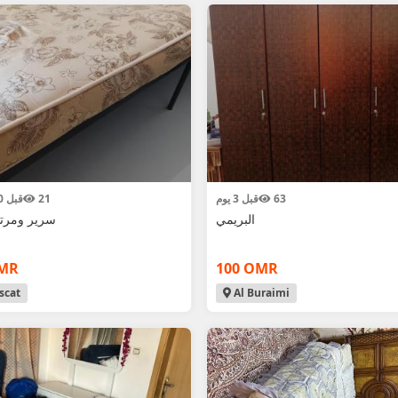
63
قبل 3 يوم
21
قبل 10 ساعة
البريمي
سرير ومرتبة
OMR
100 OMR
cat
Al Buraimi