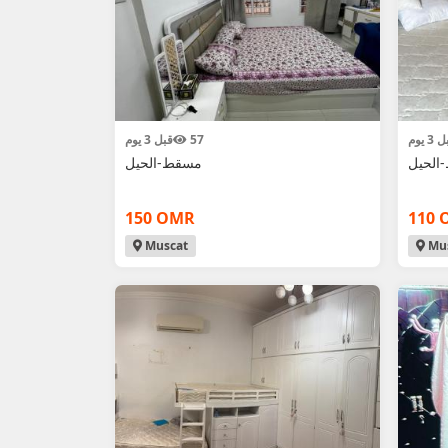
3 يوم
57
قبل 3 يوم
الحيل
مسقط-الحيل
150 OMR
110 
Muscat
Mus