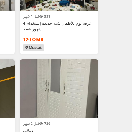
338
قبل 1 شهر
غرفة نوم للأطفال شبه جديده إستخدام 4
شهور فقط
120 OMR
Muscat
730
قبل 2 شهر
دولاب