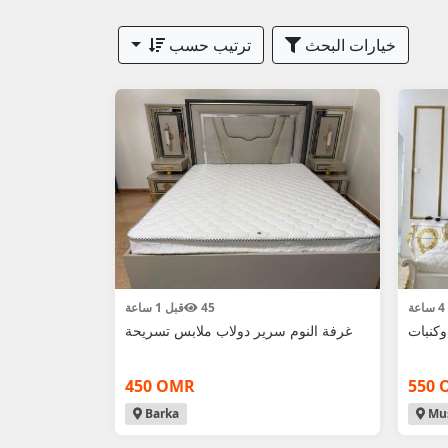
خيارات البحث
ترتيب حسب
ة
45
قبل 1 ساعة
كنبات
غرفة النوم سرير دولاب ملابس تسريحة
450 OMR
550 
Barka
Mus