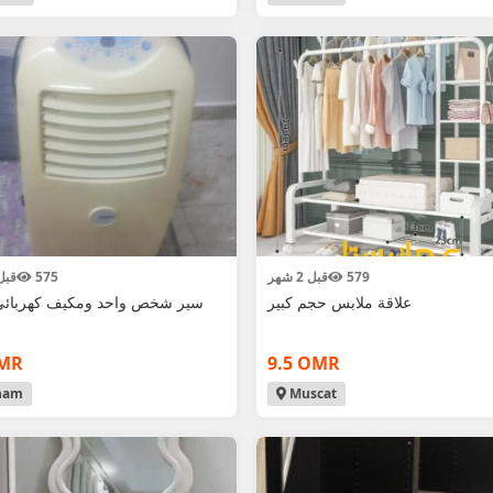
579
قبل 2 شهر
575
قبل 2 ش
علاقة ملابس حجم كبير
سير شخص واحد ومكيف كهربائي 
OMR
9.5 OMR
ham
Muscat