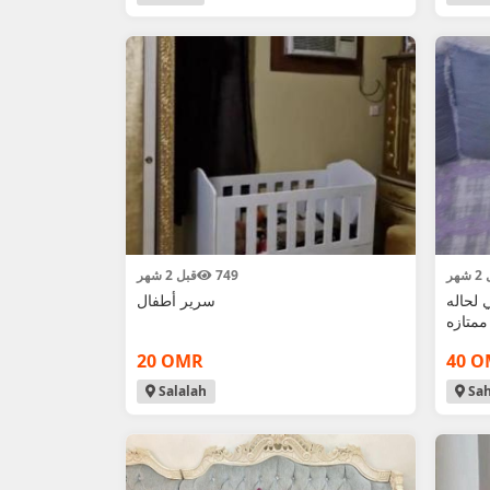
هر
749
قبل 2 شهر
لحاله
سرير أطفال
ممتازه
20 OMR
40 
Salalah
Sa