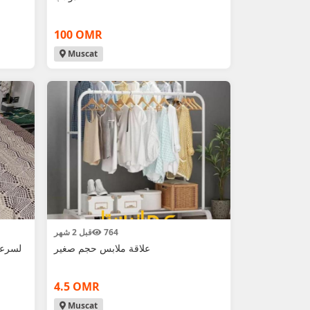
100 OMR
Muscat
764
قبل 2 شهر
علاقة ملابس حجم صغير
لسرعة
4.5 OMR
Muscat