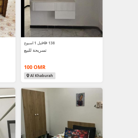
138
قبل 1 اسبوع
تسريحة للبيع
100 OMR
Al Khaburah