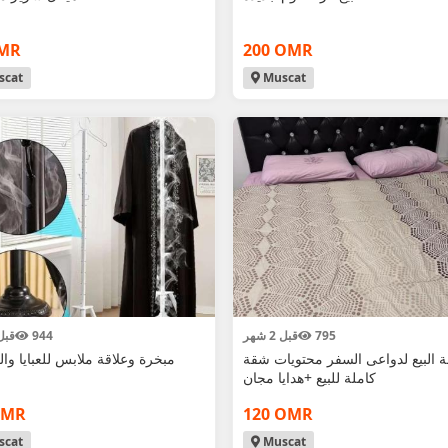
OMR
200 OMR
cat
Muscat
795
قبل 2 شهر
944
قبل 2 ش
 البيع لدواعى السفر محتويات شقة
مبخرة وعلاقة ملابس للعبايا وال
كاملة للبيع +هدايا مجان
OMR
120 OMR
cat
Muscat