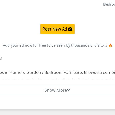
Bedro
Post New Ad
Add your ad now for free to be seen by thousands of visitors 🔥
e
es in Home & Garden › Bedroom Furniture. Browse a comprehen
eize new and exclusive opportunities by following our websi
Show More