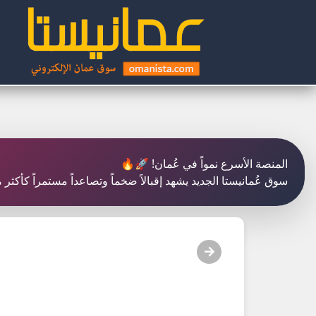
المنصة الأسرع نمواً في عُمان! 🚀🔥
سوق عُمانيستا الجديد يشهد إقبالاً ضخماً وتصاعداً مستمراً كأك!