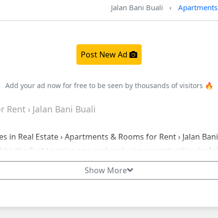
Jalan Bani Buali
Apartments
Post New Ad
Add your ad now for free to be seen by thousands of visitors 🔥
 Rent › Jalan Bani Buali
es in Real Estate › Apartments & Rooms for Rent › Jalan Bani
d be the first to seize new and exclusive opportunities by fo
Show More