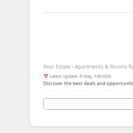
Real Estate › Apartments & Rooms for
📅 Latest Update: Friday, 7/8/2026
Discover the best deals and opportuniti
all listings in the Sultanate of Oman, an