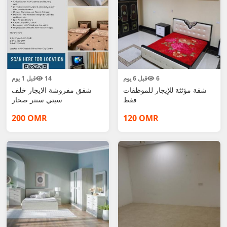
6
قبل 6 يوم
14
قبل 1 يوم
شقة مؤثثة للإيجار للموظفات
شقق مفروشة الايجار خلف
فقط
سيتي سنتر صحار
200 OMR
120 OMR