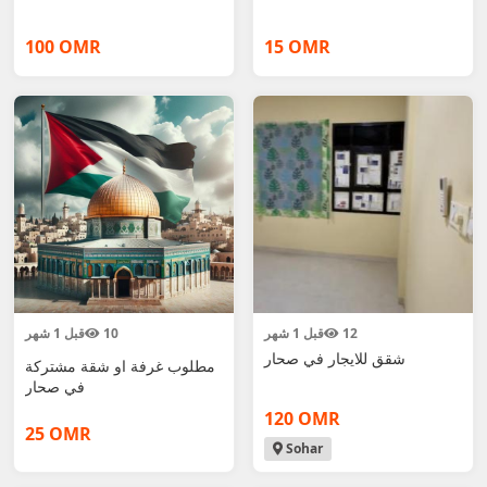
100 OMR
15 OMR
12
قبل 1 شهر
10
قبل 1 شهر
شقق للايجار في صحار
مطلوب غرفة او شقة مشتركة
في صحار
120 OMR
25 OMR
Sohar