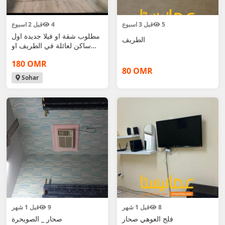
5
قبل 3 اسبوع
4
قبل 2 اسبوع
مطلوب شقة او فيلا جديدة اول
الطريف
ساكن لعائلة في الطريف او
قريبة من ال
180 OMR
80 OMR
Sohar
8
قبل 1 شهر
9
قبل 1 شهر
فلج العوهي صحار
صحار _ الصويحرة