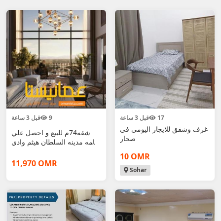
17
قبل 3 ساعة
9
قبل 3 ساعة
غرف وشقق للايجار اليومي في
شقه74م للبيع و احصل علي
صحار
اقامه مدينه السلطان هيثم وادي
زها
10 OMR
11,970 OMR
Sohar