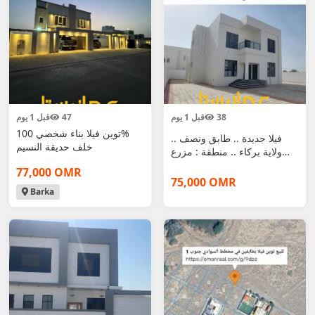
38
قبل 1 يوم
47
قبل 1 يوم
توين فيلا بناء شخصي 100‎%‎
فيلا جديدة .. طابق ونصف ..
خلف حديقة النسيم
ولاية بركاء .. منطقة : مزرع
الحرث
77,000 OMR
75,000 OMR
Barka