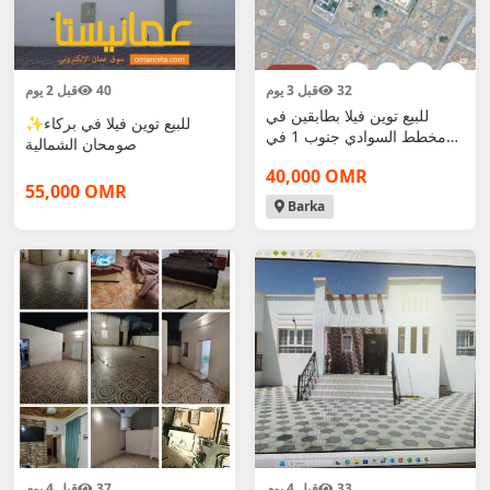
32
قبل 3 يوم
40
قبل 2 يوم
للبيع توين فيلا بطابقين في
✨للبيع توين فيلا في بركاء
مخطط السوادي جنوب 1 في
صومحان الشمالية
اول قطعة
40,000 OMR
55,000 OMR
Barka
33
قبل 4 يوم
37
قبل 4 يوم