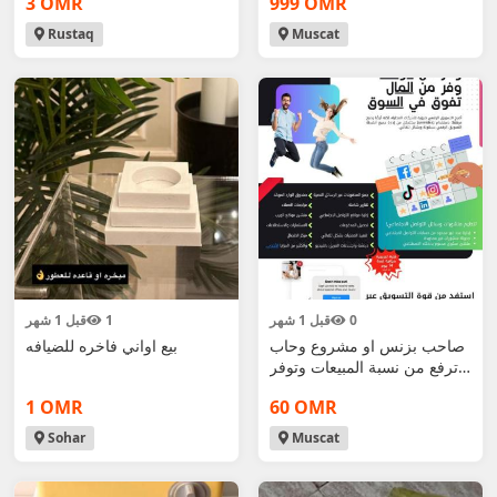
3 OMR
999 OMR
Rustaq
Muscat
0
قبل 1 شهر
1
قبل 1 شهر
صاحب بزنس او مشروع وحاب
بيع اواني فاخره للضيافه
ترفع من نسبة المبيعات وتوفر
فلوسك ووقتك
1 OMR
60 OMR
Sohar
Muscat