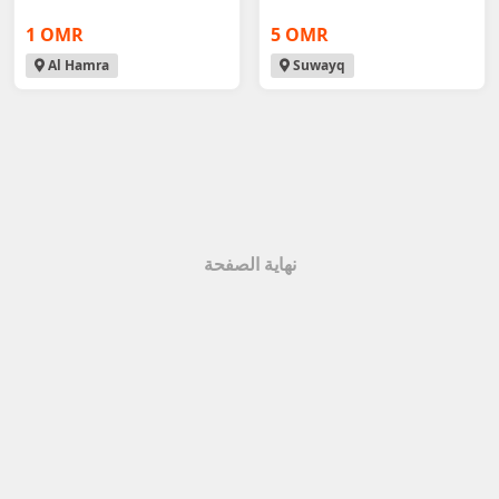
1 OMR
5 OMR
Al Hamra
Suwayq
نهاية الصفحة