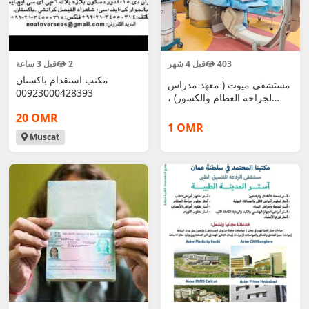
403
قبل 4 شهر
2
قبل 3 ساعة
مكتب استقدام باكستان
مستشفى ميوت ( معهد مدراس
00923000428393
لجراحة العظام والكسور) ،
تشيناي
20 OMR
1 OMR
Muscat