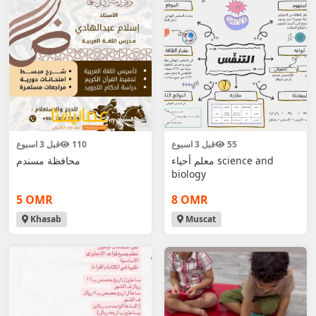
55
قبل 3 اسبوع
110
قبل 3 اسبوع
معلم أحياء science and
محافظة مسندم
biology
5 OMR
8 OMR
Khasab
Muscat