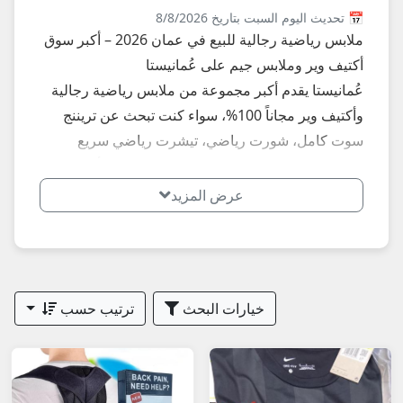
📅 تحديث اليوم السبت بتاريخ 8/8/2026
ملابس رياضية رجالية للبيع في عمان 2026 – أكبر سوق
أكتيف وير وملابس جيم على عُمانيستا
عُمانيستا يقدم أكبر مجموعة من ملابس رياضية رجالية
وأكتيف وير مجاناً 100%، سواء كنت تبحث عن تريننج
سوت كامل، شورت رياضي، تيشرت رياضي سريع
الجفاف، ليجنز رجالية، جاكيت رياضي خفيف، أو ملابس
جيم ومشي مريحة. تجد هنا مئات الإعلانات المحدثة يومياً
عرض المزيد
من رجال مباشرة في مسقط (أكبر سوق للملابس
الرياضية)، صلالة، نزوى، بركاء، صحار، السيب، بوشر،
مطرح، عبري، الرستاق، السويق وكل الولايات – من
تريننج سوت ماركات تقليد بجودة عالية إلى شورت
خيارات البحث
ترتيب حسب
رياضي خفيف للصيف، تيشرتات دراي فِت، وليجنز
رجالية للتمارين اليومية.
أبرز الفئات والعناصر الأكثر بحثاً وطلباً في الملابس
الرياضية الرجالية عمان 2026: