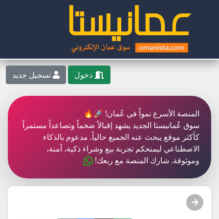
دخول
تسجيل جديد
المنصة الأسرع نمواً في عُمان! 🚀🔥
سوق عُمانيستا الجديد يشهد إقبالاً ضخماً وتصاعداً مستمراً
كأكثر موقع يبحث عنه الجميع حالياً. مدعوم بالذكاء
الاصطناعي ليمنحكم تجربة بيع وشراء ذكية، آمنة،
وموثوقة. شارك المنصة مع ربعك!