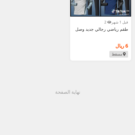
ملابس جيم داخلية.
نصائح مهمة لشراء ملابس رياضية رجالية في عمان
قبل 1 شهر
2
طقم رياضي رجالي جديد وصل
2026:
6 ريال
اختر مقاس دقيق أو أصغر قليلاً للملابس الضاغطة (S–
مسقط
XXL شائع) واطلب صور/فيديو + قياسات (الصدر،
الخصر، طول البنطلون) للتأكد من الملاءمة أثناء الحركة.
فضل خامات بوليستر أو مزيج دراي فِت سريع الجفاف
وامتصاص العرق، خاصة في الرطوبة والحرارة العالية
في عمان.
نهاية الصفحة
قارن الأسعار حسب المنطقة: مسقط أغلى، بينما بركاء،
نزوى، صلالة تقدم صفقات رخيصة أفضل وموديلات
متنوعة.
ابحث عن "رخيصة"، "جديد"، "بيعة مستعجلة"، "دراي
فِت"، "تريننج" أو "رياضية" لتوفير كبير.