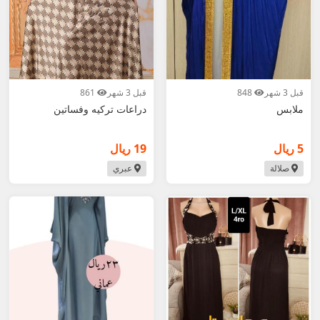
قبل 3 شهر
848
قبل 3 شهر
861
ملابس
دراعات تركيه وفساتين
5 ريال
19 ريال
صلالة
عبري