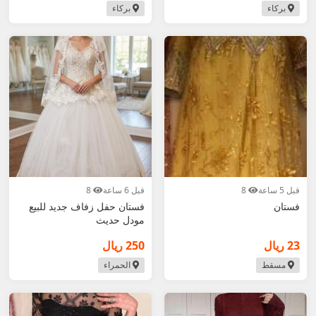
بركاء
بركاء
قبل 5 ساعة
8
قبل 6 ساعة
8
فستان
فستان حفل زفاف جديد للبيع
مودل حديث
23 ريال
250 ريال
مسقط
الحمراء