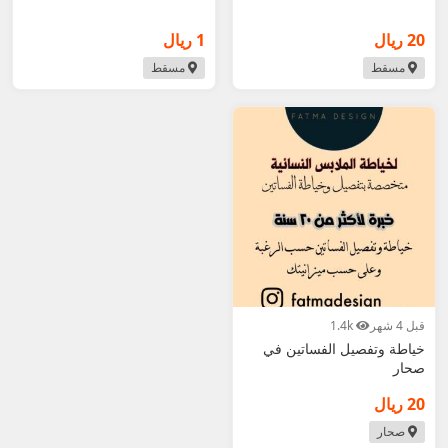
20 ريال
1 ريال
مسقط
مسقط
قبل 4 شهر
1.4k
خياطة وتفصيل الفساتين في
صحار
20 ريال
صحار