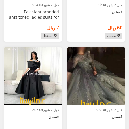
قبل 2 شهر
1k
قبل 2 شهر
954
فستان
Pakistani branded
unstitched ladies suits for
sell
60 ريال
7 ريال
سمائل
مسقط
قبل 2 شهر
892
قبل 2 شهر
807
فستان
فستان