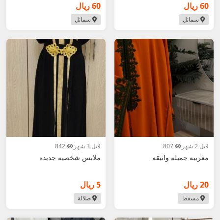
60 ريال
60 ريال
سمائل
سمائل
قبل 2 شهر
807
قبل 3 شهر
842
مغربيه جميله وانيقه
ملابس شخصيه جديده
20 ريال
5 ريال
مسقط
صلالة