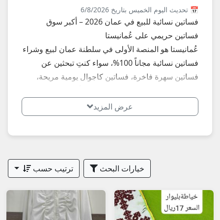
📅 تحديث اليوم الخميس بتاريخ 6/8/2026
فساتين نسائية للبيع في عمان 2026 – أكبر سوق
فساتين حريمي على عُمانيستا
عُمانيستا هو المنصة الأولى في سلطنة عمان لبيع وشراء
فساتين نسائية مجاناً 100%، سواء كنتِ تبحثين عن
فساتين سهرة فاخرة، فساتين كاجوال يومية مريحة،
فساتين محتشمة، فساتين عيد الفطر أو المناسبات،
فساتين ماكسي طويلة، أو فساتين زفاف/خطوبة. تجدين
عرض المزيد
هنا مئات الإعلانات المحدثة يومياً من بنات ونساء مباشرة
في مسقط (أكبر سوق للفساتين)، صلالة، نزوى، بركاء،
صحار، السيب، بوشر، مطرح، عبري، الرستاق، السويق
وكل الولايات – من فساتين تركية أو محلية رخيصة إلى
خيارات البحث
ترتيب حسب
فساتين محجبات، فساتين دانتيل، وفساتين مطرزة.
أبرز الفئات والعناصر الأكثر بحثاً وطلباً في فساتين
النساء عمان 2026: