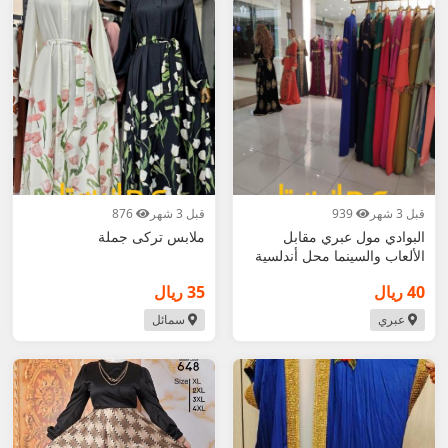
قبل 3 شهر
939
قبل 3 شهر
876
البوادي مول عبري مقابل
ملابس تركى جملة
الألعاب والسينما محل أندلسية
بزار
40 ريال
35 ريال
عبري
سمائل