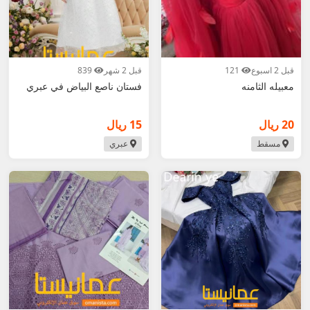
قبل 2 اسبوع
121
قبل 2 شهر
839
معبيله الثامنه
فستان ناصع البياض في عبري
20 ريال
15 ريال
مسقط
عبري