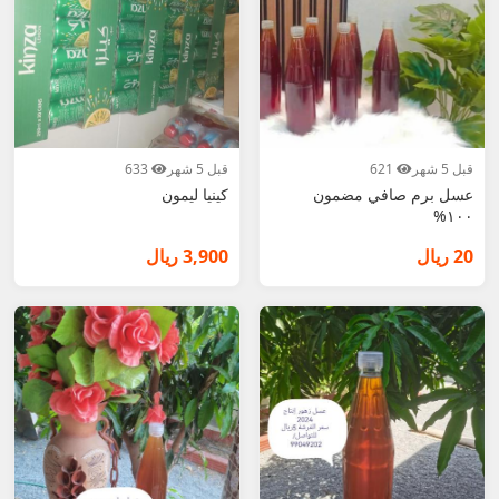
قبل 5 شهر
621
قبل 5 شهر
633
عسل برم صافي مضمون
كينيا ليمون
١٠٠%
20 ريال
3,900 ريال