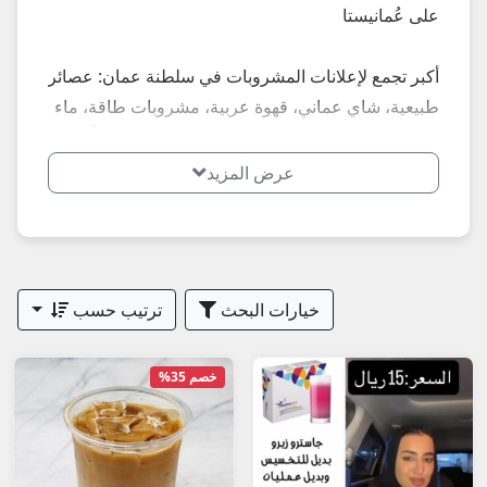
على عُمانيستا
أكبر تجمع لإعلانات المشروبات في سلطنة عمان: عصائر
طبيعية، شاي عماني، قهوة عربية، مشروبات طاقة، ماء
جوز الهند، مستعملة وجديدة... إعلانات محدثة يومياً في
مسقط، صلالة، صحار، نزوى، بركاء، السيب، بوشر،
عرض المزيد
مطرح، البريمي، الدقم وكل الولايات – أسعار تبدأ من 2
ريال.
**أبرز الأنواع الأكثر طلباً في عمان 2026:**
خيارات البحث
ترتيب حسب
- عصائر طبيعية وطازجة
- شاي وقهاوة عربية
خصم 35%
- مشروبات صحية وطاقة
**نصائح مهمة عند شراء مشروبات في عمان 2026:**
1. اطلب صور حديثة + تاريخ الصلاحية.