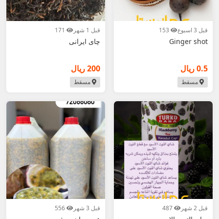
قبل 3 اسبوع
153
قبل 1 شهر
171
Ginger shot
چای ایرانی
0.5 ريال
200 ريال
مسقط
مسقط
قبل 2 شهر
487
قبل 3 شهر
556