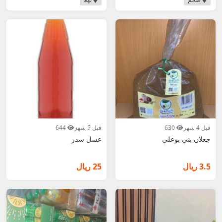
قبل 4 شهر
630
قبل 5 شهر
644
جعلان بني بوعلي
عسل سدر
3.5 ريال
25 ريال