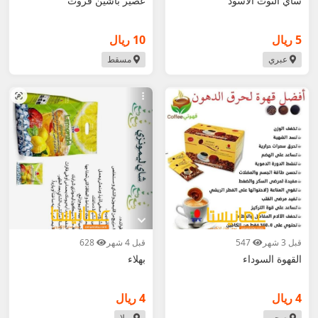
ساي التوت الاسود
عصير باشين فروت
5 ريال
10 ريال
عبري
مسقط
قبل 3 شهر
547
قبل 4 شهر
628
القهوة السوداء
بهلاء
4 ريال
4 ريال
صحم
بهلا