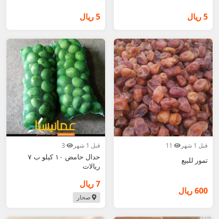
5 ريال
5 ريال
قبل 1 شهر
11
قبل 1 شهر
3
حدال حامض ١٠ كيلو ب ٧
تمور للبيع
ريالات
7 ريال
600 ريال
صحار