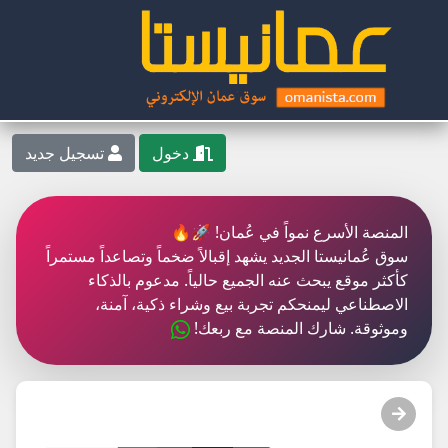
دخول
تسجيل جديد
المنصة الأسرع نمواً في عُمان! 🚀🔥
سوق عُمانيستا الجديد يشهد إقبالاً ضخماً وتصاعداً مستمراً
كأكثر موقع يبحث عنه الجميع حالياً. مدعوم بالذكاء
الاصطناعي ليمنحكم تجربة بيع وشراء ذكية، آمنة،
وموثوقة. شارك المنصة مع ربعك!