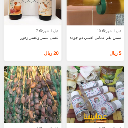
قبل 1 شهر
10
قبل 1 شهر
7
سمن بقر عماني اصلي ذو جوده
عسل سمر وعسر زهور
5 ريال
20 ريال