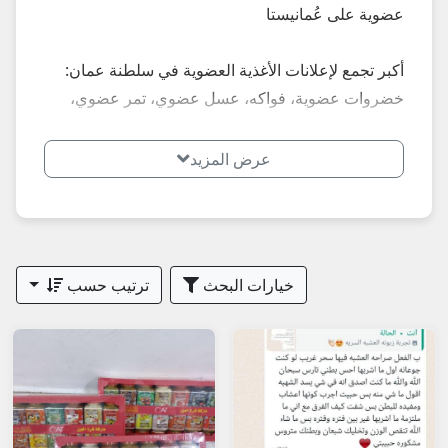
عضوية على عُمانيستا
أكبر تجمع لإعلانات الأغذية العضوية في سلطنة عمان:
خضروات عضوية، فواكه، عسل عضوي، تمر عضوي،
منتجات طبيعية بدون مواد كيميائية، مستعملة وجديدة...
إعلانات محدثة يومياً في مسقط، صلالة، صحار، نزوى،
عرض المزيد
بركاء، السيب، بوشر، مطرح، البريمي، الدقم وكل
الولايات – أسعار تبدأ من 2 ريال.
**أبرز الأنواع الأكثر طلباً في عمان 2026:**
خيارات البحث
ترتيب حسب
- خضروات وفواكه عضوية
- منتجات عضوية (عسل، تمر)
**نصائح مهمة عند شراء أغذية عضوية في عمان
2026:**
1. اطلب صور حديثة + شهادة عضوية إن وجدت.