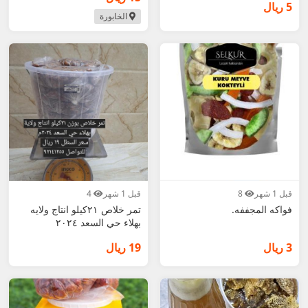
5 ريال
الخابورة
قبل 1 شهر
8
قبل 1 شهر
4
فواكه المجففه.
تمر خلاص ٢١كيلو انتاج ولايه
بهلاء حي السعد ٢٠٢٤
3 ريال
19 ريال