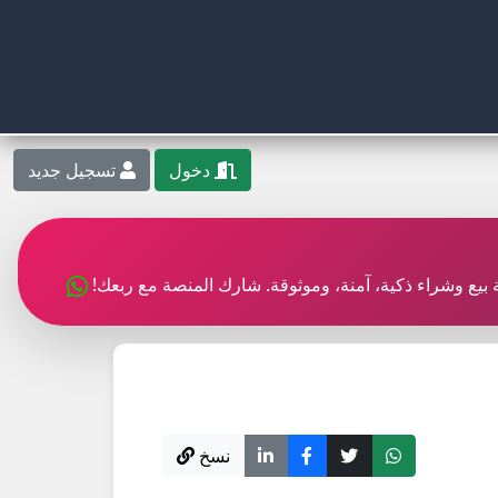
دخول
تسجيل جديد
بة بيع وشراء ذكية، آمنة، وموثوقة. شارك المنصة مع ربعك!
نسخ