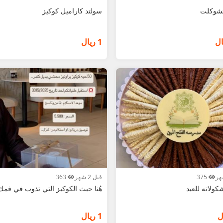
تشوكلت
سولتد كاراميل كوكيز
1 ريال
375
قبل 2 شهر
363
ولاته للعيد
هُنا حيث الكوكيز التي تذوب في فمك.
1 ريال