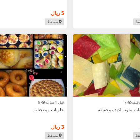
5 ريال
ط
مسقط
7
قبل 1 ساعة
9
ت ملونه لذيذه وخفيفه
حلويات ومعجنات
3 ريال
ط
مسقط