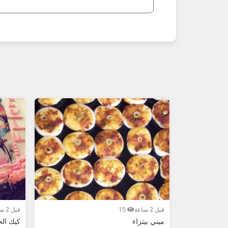
- شيبس ومكسرات
- تمر محشي وحلويات عمانية
- شوكولاتة ووجبات خفيفة
**نصائح مهمة عند شراء وجبات خفيفة في عمان 2026:
1. اطلب صور حديثة + تاريخ الصلاحية.
2. تحقق من التعبئة، النكهة، والكمية.
3. قارن الأسعار: مسقط أغلى، بينما المناطق الأخرى أرخص نسبياً.
4. ابحث عن "رخيص"، "جديد" أو "عماني".
5. للشراء الآمن: اطلب فاتورة، تحقق من الصلاحية، ادفع بعد التأكد.
أضف إعلان وجباتك الخفيفة الآن مجاناً – وبِعها 
قبل 2 ساعة
15
قبل 2 ساعة
ميني بيتزاء
كيك الح