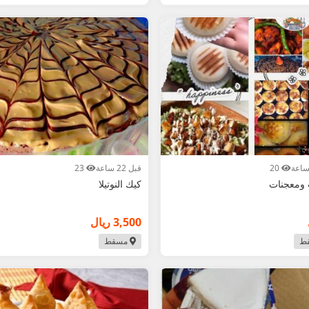
20
قبل 22 ساعة
23
 ومعجنات
كيك النوتيلا
3,500 ريال
ط
مسقط