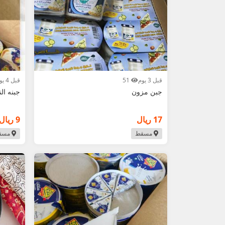
قبل 3 يوم
51
قبل 4 يوم
جبن مزون
جبنه الن
17 ريال
9 ريال
مسقط
مسق