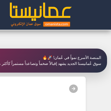
المنصة الأسرع نمواً في عُمان! 🚀🔥
سوق عُمانيستا الجديد يشهد إقبالاً ضخماً وتصاعداً مستمراً كأكث