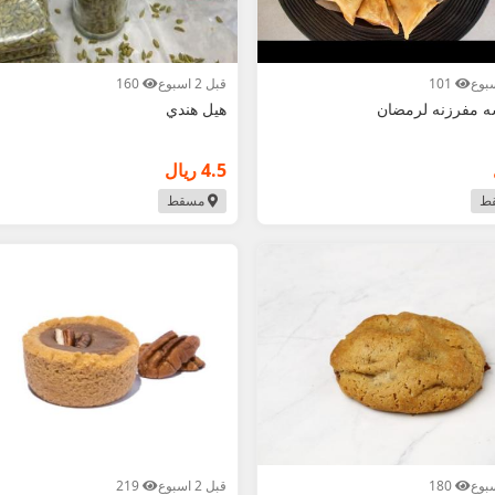
101
قبل 2 اسبوع
160
 مفرزنه لرمضان
هيل هندي
4.5 ريال
ط
مسقط
180
قبل 2 اسبوع
219