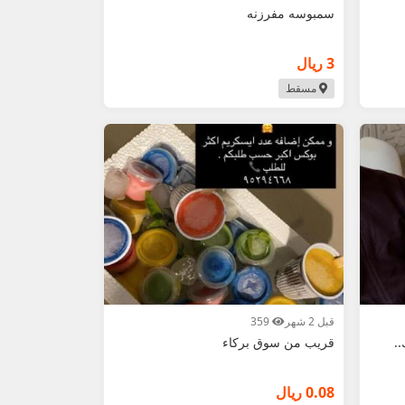
سمبوسه مفرزنه
3 ريال
مسقط
قبل 2 شهر
359
.
قريب من سوق بركاء
0.08 ريال