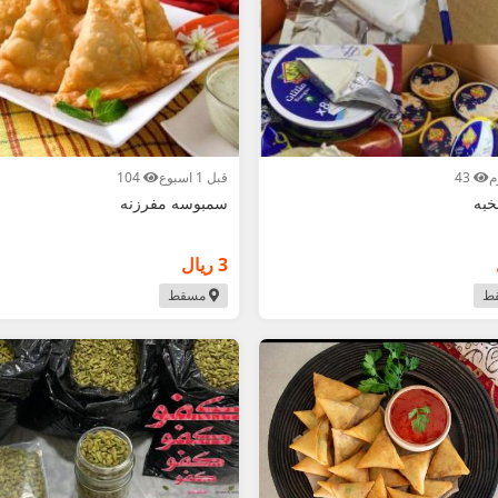
43
قبل 1 اسبوع
104
خبه
سمبوسه مفرزنه
3 ريال
ط
مسقط