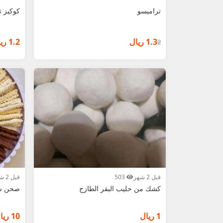
تراميسو
كوكيز 
1.3 ريال
1.2 ريال
2
قبل 2 شهر
503
قبل 2 شهر
كشك من حليب البقر الطازج
صحن شك
1 ريال
10 ريال