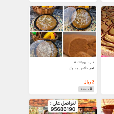
قبل 3 يوم
43
تمر خلاص مدلوك
2 ريال
مسقط