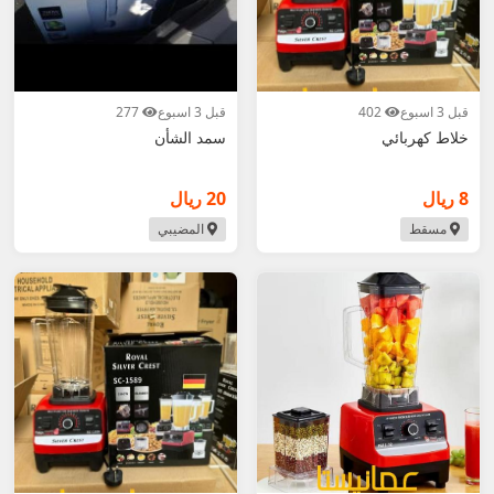
إن وجد.
2. تحقق من قوة الموتور، عدم وجود اهتزاز، نظافة
الشفرات.
3. قارن الأسعار: متعدد الوظائف أغلى لكن أكثر فائدة.
قبل 3 اسبوع
402
قبل 3 اسبوع
277
خلاط كهربائي
سمد الشأن
4. ابحث عن "محضر طعام"، "عصير"، "مستعمل
نظيف" أو "جديد".
8 ريال
20 ريال
5. للشراء الآمن: جرب الجهاز قبل الدفع.
مسقط
المضيبي
أضف إعلان خلاطك الآن مجاناً واجذب مشترين بسرعة!
عُمانيستا... سوق الخلاطات في عُمان الأول.