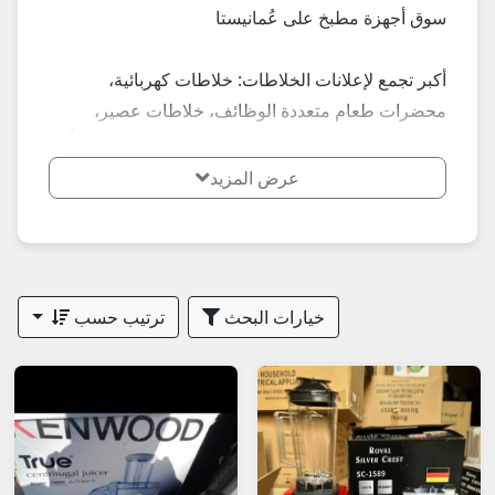
سوق أجهزة مطبخ على عُمانيستا
أكبر تجمع لإعلانات الخلاطات: خلاطات كهربائية،
محضرات طعام متعددة الوظائف، خلاطات عصير،
ماركات فيليبس، كينوود، براون... إعلانات محدثة يومياً –
أسعار تبدأ من 10 ريال للخلاطات المستعملة إلى 150+
عرض المزيد
ريال للجديدة.
**أبرز الأنواع الأكثر طلباً في الخلاطات 2026:**
- خلاطات عصير وعصارات
خيارات البحث
ترتيب حسب
- محضرات طعام متعددة (تقطيع، عجن)
- خلاطات شخصية صغيرة
- أجهزة مستعملة بحالة ممتازة
**نصائح مهمة عند شراء خلاط في عُمان 2026:**
1. اطلب صور حديثة + فيديو تشغيل + فاتورة + ضمان