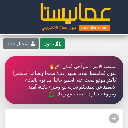
دخول
تسجيل جديد
المنصة الأسرع نمواً في عُمان! 🚀🔥
سوق عُمانيستا الجديد يشهد إقبالاً ضخماً وتصاعداً مستمراً
كأكثر موقع يبحث عنه الجميع حالياً. مدعوم بالذكاء
الاصطناعي ليمنحكم تجربة بيع وشراء ذكية، آمنة،
وموثوقة. شارك المنصة مع ربعك!