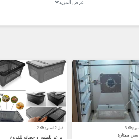
عرض المزيد
20:**
ن بسرعة! عُمانيستا... سوق إكسسوارات الحيوانات الأليفة في عُمان 
3
قبل 2 اسبوع
2
بيض ممتازة
ابر غر للطيور و حضانه للفروخ