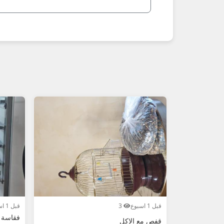
- أطعمة ومكملات غذائية
- أقفاص وأحواض جاهزة
- ألعاب وفرش تنظيف
- ناقلات وأسرة مريحة
**نصائح مهمة عند شراء إكسسوارات حيوانات أليفة 26
1. اطلب صور حديثة + مقاسات دقيقة + حالة المنتج.
2. تحقق من الجودة والسلامة (غير سامة، متينة).
3. قارن الأسعار: المنتجات المستوردة أغلى.
4. ابحث عن "قفص"، "طعام"، "لعبة" أو "رخيص".
5. للشراء الآمن: تأكد من المقاس المناسب لحيوانك الأليف.
أضف إعلان إكسسواراتك الآن مجاناً واجذب مشتري
قبل 1 اسبوع
3
قبل 1 اسبوع
فقاسة 
قفص مع الاكل