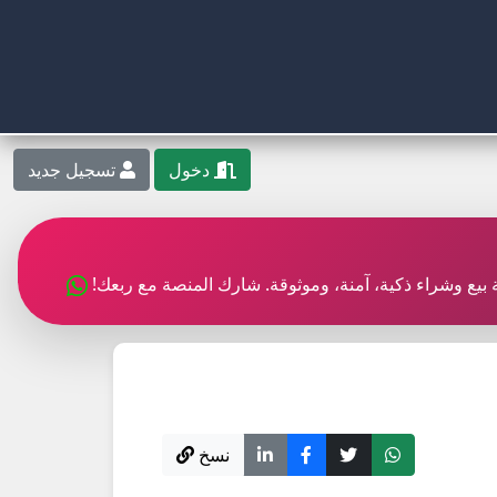
دخول
تسجيل جديد
بة بيع وشراء ذكية، آمنة، وموثوقة. شارك المنصة مع ربعك!
نسخ