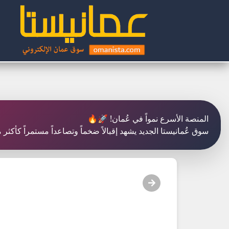
المنصة الأسرع نمواً في عُمان! 🚀🔥
سوق عُمانيستا الجديد يشهد إقبالاً ضخماً وتصاعداً مستمراً كأكث