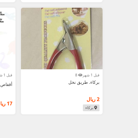
قبل 1 شهر
8
قبل 1 شهر
بركاء. طريق نخل
أقفاص 
2 ريال
17 ريال
بركاء