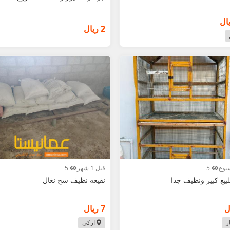
2 ريال
5
قبل 1 شهر
5
يع كبير ونظيف جدا
نفيعه نظيف سح نغال
7 ريال
ر
ازكي