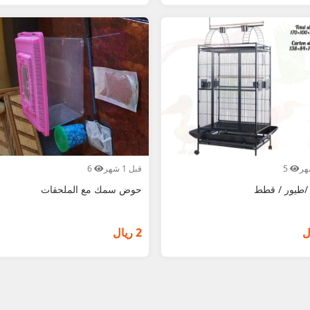
5
قبل 1 شهر
6
/طيور / قطط
حوض سمك مع الملحقات
2 ريال