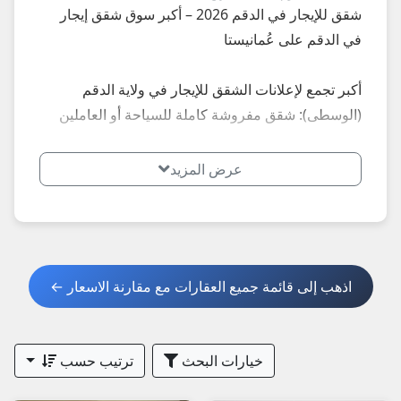
شقق للإيجار في الدقم 2026 – أكبر سوق شقق إيجار
في الدقم على عُمانيستا
أكبر تجمع لإعلانات الشقق للإيجار في ولاية الدقم
(الوسطى): شقق مفروشة كاملة للسياحة أو العاملين
في المنطقة الاقتصادية، شقق غير مفروشة اقتصادية،
استوديو، شقق 1–3 غرف، شقق عائلية جديدة... إعلانات
عرض المزيد
محدثة يومياً في الدقم الوسطى – إيجار شهري يبدأ من
120 ريال للاستوديو إلى 400–900 ريال للشقق الكبيرة.
**أبرز الأنواع الأكثر طلباً في الدقم 2026:**
اذهب إلى قائمة جميع العقارات مع مقارنة الاسعار ←
- شقق مفروشة: شقق جاهزة للعاملين والسياح.
- شقق غير مفروشة: شقق اقتصادية للسكن الطويل.
- شقق عائلية: شقق 2–3 غرف قريبة من المشاريع.
خيارات البحث
ترتيب حسب
**نصائح مهمة عند استئجار شقة في الدقم 2026:**