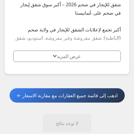
شقق للإيجار في صحم 2026 – أكبر سوق شقق إيجار
في صحم على عُمانيستا
أكبر تجمع لإعلانات الشقق للإيجار في ولاية صحم
(الباطنة): شقق مفروشة وغير مفروشة، استوديو، شقق
1–2 غرف، شقق اقتصادية... إعلانات محدثة يومياً في
صحم الباطنة – إيجار شهري يبدأ من 100 ريال.
عرض المزيد
**أبرز الأنواع الأكثر طلباً في صحم 2026:**
- شقق اقتصادية: شقق غير مفروشة للسكن الطويل.
- شقق صغيرة: استوديو و1 غرفة.
اذهب إلى قائمة جميع العقارات مع مقارنة الاسعار ←
**نصائح مهمة عند استئجار شقة في صحم 2026:**
1. اطلب صور حديثة + فيديو.
2. تحقق من التكييف والخدمات.
لا توجد نتائج
3. قارن الإيجار: صحم أرخص نسبياً من صحار.