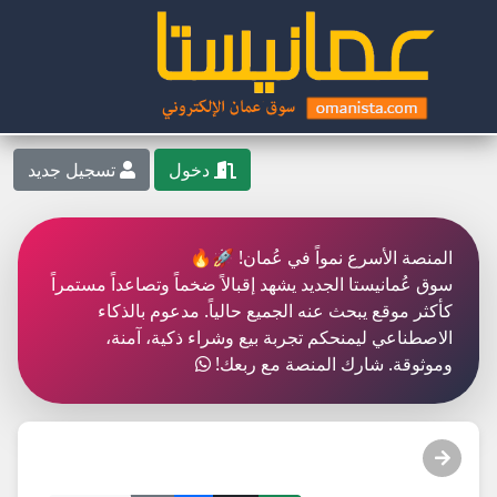
دخول
تسجيل جديد
المنصة الأسرع نمواً في عُمان! 🚀🔥
سوق عُمانيستا الجديد يشهد إقبالاً ضخماً وتصاعداً مستمراً
كأكثر موقع يبحث عنه الجميع حالياً. مدعوم بالذكاء
الاصطناعي ليمنحكم تجربة بيع وشراء ذكية، آمنة،
وموثوقة. شارك المنصة مع ربعك!