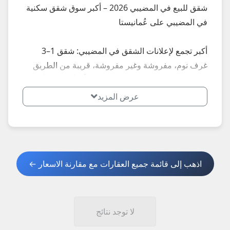
شقق للبيع في المضيبي 2026 – أكبر سوق شقق سكنية
في المضيبي على عُمانيستا
أكبر تجمع لإعلانات الشقق في المضيبي: شقق 1–3
غرف نوم، مفروشة وغير مفروشة، قريبة من الطريق
السريع والوادي... إعلانات محدثة يومياً – أسعار تبدأ من
30,000 ريال للشقق الصغيرة إلى 80,000+ ريال للشقق
عرض المزيد
الفاخرة.
**أبرز الأنواع الأكثر طلباً في المضيبي 2026:**
- شقق قريبة من الطريق السريع
اذهب إلى قائمة جميع العقارات مع مقارنة الاسعار ←
- شقق استثمارية
**نصائح مهمة عند شراء شقة في المضيبي 2026:**
1. اطلب صور حديثة + فيديو + عقد ملكية + شهادة
لا توجد نتائج
تسجيل.