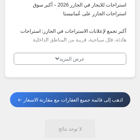
استراحات للايجار في الجازر 2026 – أكبر سوق
استراحات الجازر على عُمانيستا
أكبر تجمع لإعلانات الاستراحات في الجازر: استراحات
هادئة، فلل سياحية، قريبة من المناطق الداخلية
والطبيعة، مناسبة للعوائل والرحلات... إعلانات محدثة
يومياً – أسعار تبدأ من 20 ريال يومياً.
عرض المزيد
**أبرز المميزات الأكثر طلباً في الجازر 2026:**
- استراحات إطلالة جبل ووادي
- فلل مع مساحات واسعة
اذهب إلى قائمة جميع العقارات مع مقارنة الاسعار ←
**نصائح مهمة عند استئجار استراحة في الجازر
2026:**
1. اطلب صور حديثة + فيديو + عقد إيجار واضح.
لا توجد نتائج
2. تحقق من توفر التكييف، الماء، والأمان.