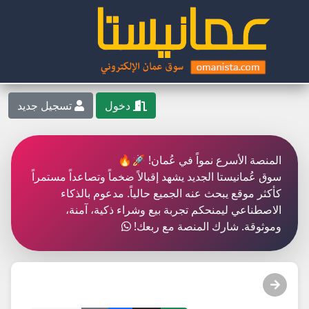
دخول
تسجيل جديد
المنصة الأسرع نمواً في عُمان! 🚀🔥
سوق عُمانيستا الجديد يشهد إقبالاً ضخماً وتصاعداً مستمراً
كأكثر موقع يبحث عنه الجميع حالياً. مدعوم بالذكاء
الاصطناعي ليمنحكم تجربة بيع وشراء ذكية، آمنة،
وموثوقة. شارك المنصة مع ربعك!