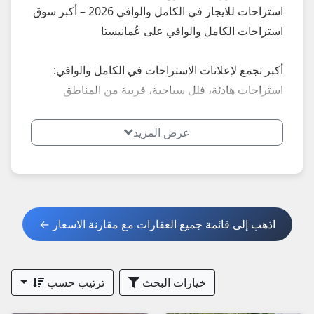
استراحات للايجار في الكامل والوافي 2026 – أكبر سوق
استراحات الكامل والوافي على عُمانيستا
أكبر تجمع لإعلانات الاستراحات في الكامل والوافي:
استراحات هادئة، فلل سياحية، قريبة من المناطق
الداخلية والطبيعة، مناسبة للعوائل والرحلات... إعلانات
محدثة يومياً – أسعار تبدأ من 20 ريال يومياً.
عرض المزيد
**أبرز المميزات الأكثر طلباً في الكامل والوافي
2026:**
- استراحات إطلالة وادي وأفلاج
اذهب إلى قائمة جميع العقارات مع مقارنة الاسعار ←
- فلل مع مساحات واسعة
**نصائح مهمة عند استئجار استراحة في الكامل والوافي
خيارات البحث
ترتيب حسب
2026:**
1. اطلب صور حديثة + فيديو + عقد واضح.