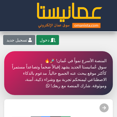
دخول
تسجيل جديد
المنصة الأسرع نمواً في عُمان! 🚀🔥
سوق عُمانيستا الجديد يشهد إقبالاً ضخماً وتصاعداً مستمراً
كأكثر موقع يبحث عنه الجميع حالياً. مدعوم بالذكاء
الاصطناعي ليمنحكم تجربة بيع وشراء ذكية، آمنة،
وموثوقة. شارك المنصة مع ربعك!