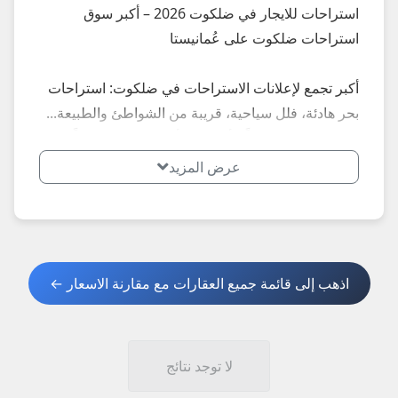
استراحات للايجار في ضلكوت 2026 – أكبر سوق
استراحات ضلكوت على عُمانيستا
أكبر تجمع لإعلانات الاستراحات في ضلكوت: استراحات
بحر هادئة، فلل سياحية، قريبة من الشواطئ والطبيعة...
إعلانات محدثة يومياً – أسعار تبدأ من 25 ريال يومياً.
عرض المزيد
**أبرز المميزات الأكثر طلباً في ضلكوت 2026:**
- استراحات إطلالة بحر نقي
- فلل هادئة للعوائل
اذهب إلى قائمة جميع العقارات مع مقارنة الاسعار ←
**نصائح مهمة عند استئجار استراحة في ضلكوت
2026:**
1. اطلب صور حديثة + فيديو + عقد واضح.
2. تحقق من الخدمات الأساسية والأمان.
لا توجد نتائج
3. قارن الأسعار: هادئة ورخيصة نسبياً.