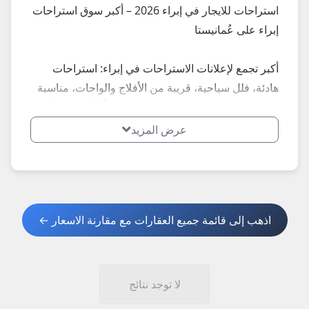
استراحات للايجار في إبراء 2026 – أكبر سوق استراحات
إبراء على عُمانيستا
أكبر تجمع لإعلانات الاستراحات في إبراء: استراحات
هادئة، فلل سياحية، قريبة من الأفلاج والواحات، مناسبة
للعوائل والرحلات... إعلانات محدثة يومياً – أسعار تبدأ من
20 ريال يومياً.
عرض المزيد
**أبرز المميزات الأكثر طلباً في إبراء 2026:**
- استراحات إطلالة وادي وأفلاج
- فلل مع مساحات واسعة
اذهب إلى قائمة جميع العقارات مع مقارنة الاسعار ←
**نصائح مهمة عند استئجار استراحة في إبراء 2026:**
1. اطلب صور حديثة + فيديو + عقد واضح.
2. تحقق من توفر التكييف، الماء، والأمان.
لا توجد نتائج
3. قارن الأسعار: أرخص نسبياً ومناسبة للرحلات.