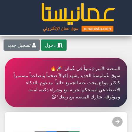
دخول
تسجيل جديد
المنصة الأسرع نمواً في عُمان! 🚀🔥
سوق عُمانيستا الجديد يشهد إقبالاً ضخماً وتصاعداً مستمراً
كأكثر موقع يبحث عنه الجميع حالياً. مدعوم بالذكاء
الاصطناعي ليمنحكم تجربة بيع وشراء ذكية، آمنة،
وموثوقة. شارك المنصة مع ربعك!