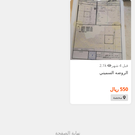
3. قارن الأسعار: أرخص نسبياً ومناسبة للرحلات.
4. ابحث عن "رخيصة" أو "عائلية".
5. للإيجار الآمن: افحص المكان، ادفع بعد التأكد.
أضف إعلان استراحتك في محضة الآن مجاناً – وبِعه
بسرعة! عُمانيستا... سوق الاستراحات في محضة الأول.
قبل 4 شهر
2.1k
الروضه السميني
550 ريال
محضة
نهاية الصفحة