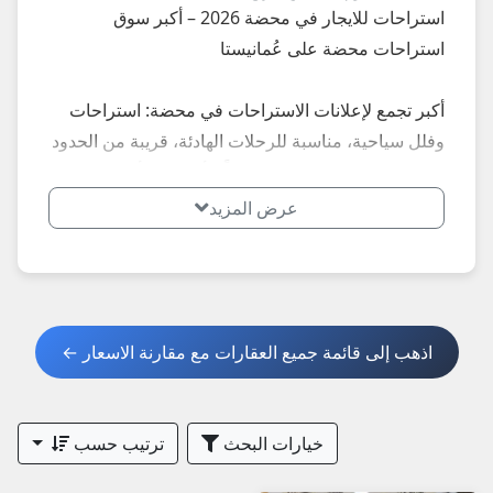
استراحات للايجار في محضة 2026 – أكبر سوق
استراحات محضة على عُمانيستا
أكبر تجمع لإعلانات الاستراحات في محضة: استراحات
وفلل سياحية، مناسبة للرحلات الهادئة، قريبة من الحدود
والطبيعة... إعلانات محدثة يومياً – أسعار تبدأ من 20 ريال
يومياً.
عرض المزيد
**أبرز المميزات الأكثر طلباً في محضة 2026:**
- استراحات هادئة بعيدة عن الزحام
- فلل مع مساحات واسعة
اذهب إلى قائمة جميع العقارات مع مقارنة الاسعار ←
**نصائح مهمة عند استئجار استراحة في محضة
2026:**
خيارات البحث
ترتيب حسب
1. اطلب صور حديثة + فيديو + عقد واضح.
2. تحقق من توفر الكهرباء والماء.