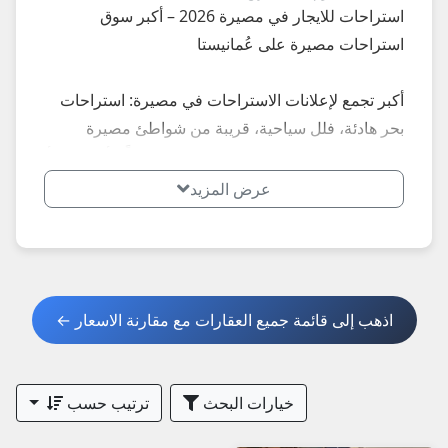
استراحات للايجار في مصيرة 2026 – أكبر سوق
استراحات مصيرة على عُمانيستا
أكبر تجمع لإعلانات الاستراحات في مصيرة: استراحات
بحر هادئة، فلل سياحية، قريبة من شواطئ مصيرة
الخلابة، مسابح خاصة... إعلانات محدثة يومياً – أسعار تبدأ
من 30 ريال يومياً.
عرض المزيد
**أبرز المميزات الأكثر طلباً في مصيرة 2026:**
- استراحات إطلالة بحر نقي
- فلل هادئة للعوائل
اذهب إلى قائمة جميع العقارات مع مقارنة الاسعار ←
**نصائح مهمة عند استئجار استراحة في مصيرة
2026:**
خيارات البحث
ترتيب حسب
1. اطلب صور حديثة + فيديو + عقد واضح.
2. تحقق من التكييف، الماء، والأمان.