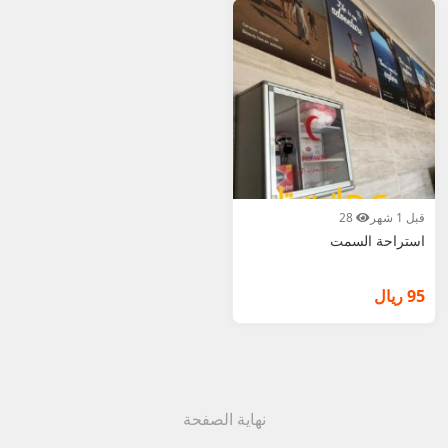
3. قارن الأسعار: مناسبة للسياحة البحرية والجزيرة.
4. ابحث عن "رخيصة"، "بحر" أو "عائلية".
5. للإيجار الآمن: افحص الاستراحة جيداً، ادفع جزء مقدم
فقط بعد التأكد.
أضف إعلان استراحتك في مصيرة الآن مجاناً – وبِعه
بسرعة! عُمانيستا... سوق الاستراحات في مصيرة الأول.
قبل 1 شهر
28
استراحة السمت
95 ريال
نهاية الصفحة