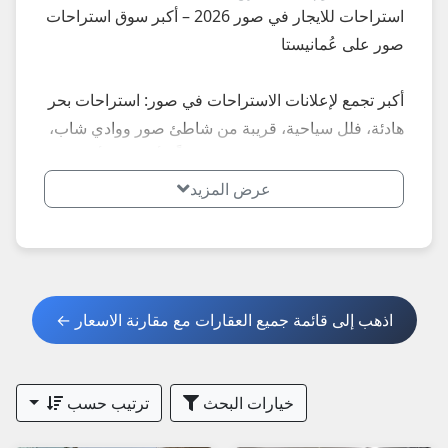
استراحات للايجار في صور 2026 – أكبر سوق استراحات
صور على عُمانيستا
أكبر تجمع لإعلانات الاستراحات في صور: استراحات بحر
هادئة، فلل سياحية، قريبة من شاطئ صور ووادي شاب،
مسابح خاصة... إعلانات محدثة يومياً – أسعار تبدأ من 25
ريال يومياً.
عرض المزيد
**أبرز المميزات الأكثر طلباً في صور 2026:**
- استراحات إطلالة بحر ووادي
- فلل عائلية مع مسبح
اذهب إلى قائمة جميع العقارات مع مقارنة الاسعار ←
**نصائح مهمة عند استئجار استراحة في صور 2026:**
1. اطلب صور حديثة + فيديو + عقد واضح.
خيارات البحث
ترتيب حسب
2. تحقق من التكييف، الماء، والأمان.
3. قارن الأسعار: مناسبة للسياحة البحرية والطبيعية.