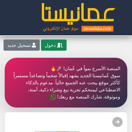
دخول
تسجيل جديد
المنصة الأسرع نمواً في عُمان! 🚀🔥
سوق عُمانيستا الجديد يشهد إقبالاً ضخماً وتصاعداً مستمراً
كأكثر موقع يبحث عنه الجميع حالياً. مدعوم بالذكاء
الاصطناعي ليمنحكم تجربة بيع وشراء ذكية، آمنة،
وموثوقة. شارك المنصة مع ربعك!