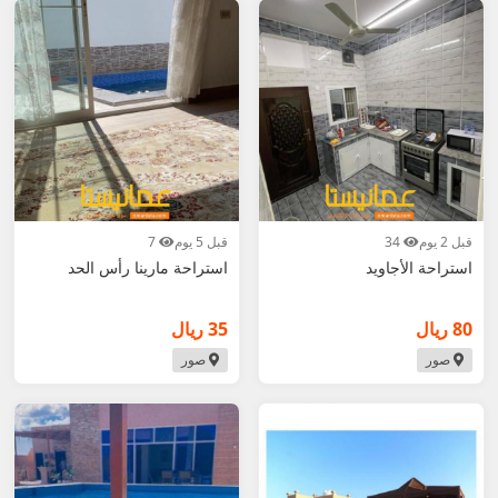
4. ابحث عن "رخيصة"، "بحر" أو "عائلية".
5. للإيجار الآمن: افحص الاستراحة جيداً، ادفع جزء مقدم
فقط بعد التأكد.
أضف إعلان استراحتك في صور الآن مجاناً – وبِعه
بسرعة! عُمانيستا... سوق الاستراحات في صور الأول.
قبل 2 يوم
34
قبل 5 يوم
7
استراحة الأجاويد
استراحة مارينا رأس الحد
80 ريال
35 ريال
صور
صور