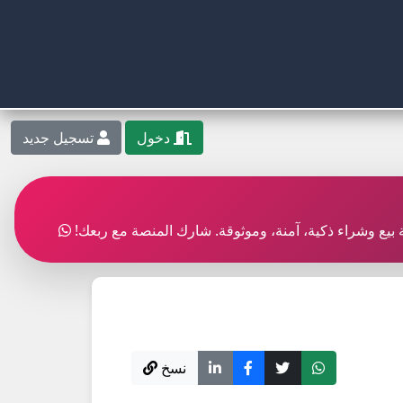
دخول
تسجيل جديد
بة بيع وشراء ذكية، آمنة، وموثوقة. شارك المنصة مع ربعك!
نسخ