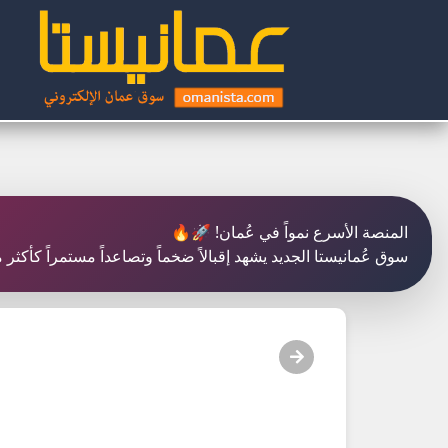
المنصة الأسرع نمواً في عُمان! 🚀🔥
سوق عُمانيستا الجديد يشهد إقبالاً ضخماً وتصاعداً مستمراً كأكث