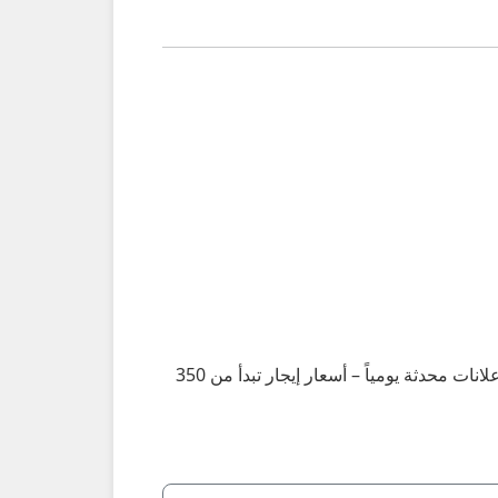
أكبر تجمع لإعلانات الفلل والبيوت في بهلا: فلل 3–5 غرف نوم، مفروشة وغير مفروشة، قريبة من الحصن والأسواق... إعلانات محدثة يومياً – أسعار إيجار تبدأ من 350