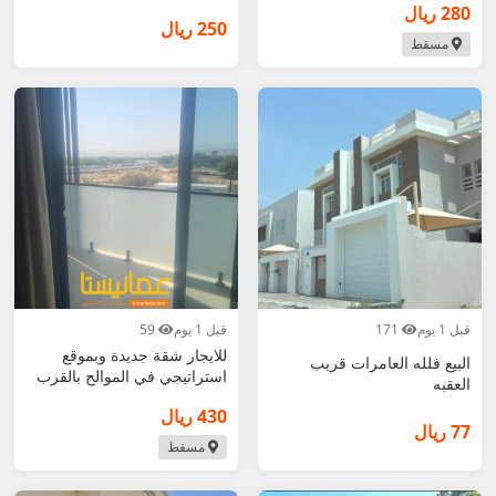
الفواتير
280 ريال
250 ريال
مسقط
قبل 1 يوم
171
قبل 1 يوم
59
للايجار شقة جديدة وبموقع
البيع فلله العامرات قريب
استراتيجي في الموالح بالقرب
العقبه
صحوة
430 ريال
77 ريال
مسقط