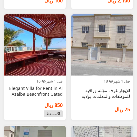
2,100 ريال
100 ريال
قبل 1 شهر
18
قبل 1 شهر
16
Elegant Villa for Rent in Al
للإيجار غرف مؤثثة وراقية
Azaiba Beachfront Gated
للموظفات والمعلمات بولاية
قريات
850 ريال
75 ريال
مسقط