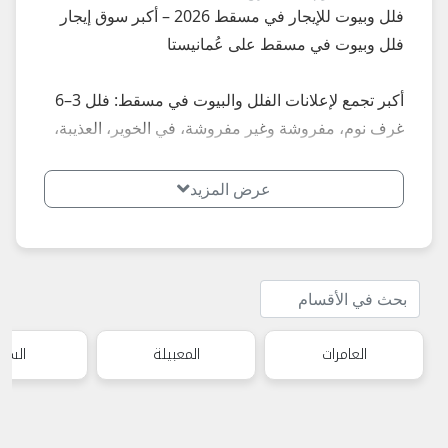
فلل وبيوت للإيجار في مسقط 2026 – أكبر سوق إيجار
فلل وبيوت في مسقط على عُمانيستا
أكبر تجمع لإعلانات الفلل والبيوت في مسقط: فلل 3–6
غرف نوم، مفروشة وغير مفروشة، في الخوير، العذيبة،
القرم، الغبرة، بوشر، السيب، الحيل، المعبيلة، العامرات
وكل المناطق... إعلانات محدثة يومياً – أسعار إيجار تبدأ
عرض المزيد
من 400 ريال شهرياً للفلل الصغيرة إلى 2,000+ ريال
للفلل الفاخرة.
**أبرز الأنواع الأكثر طلباً في مسقط 2026:**
- فلل مفروشة جاهزة للسكن الفوري
العامرات
- فلل جديدة في المجمعات السكنية
المعبيلة
السي
- فلل عائلية كبيرة مع حديقة ومسبح
**نصائح مهمة عند استئجار فلة في مسقط 2026:**