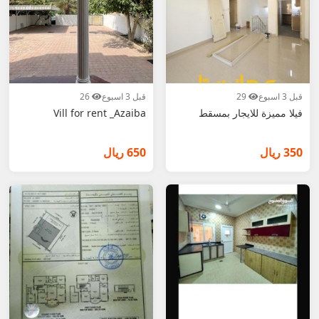
قبل 3 اسبوع
29
قبل 3 اسبوع
26
فيلا مميزة للايجار بمسقط
Vill for rent _Azaiba
350 ريال
650 ريال