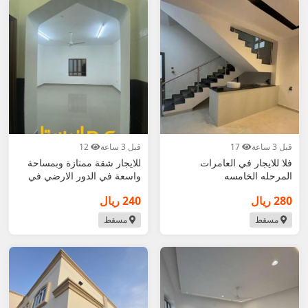
قبل 3 ساعة
17
قبل 3 ساعة
12
فلا للايجار في العامرات
للايجار شقة ممتازة وبمساحة
المرحله الخامسه
واسعة في الدور الارضي في
المعبيلة الث
280 ريال
240 ريال
مسقط
مسقط