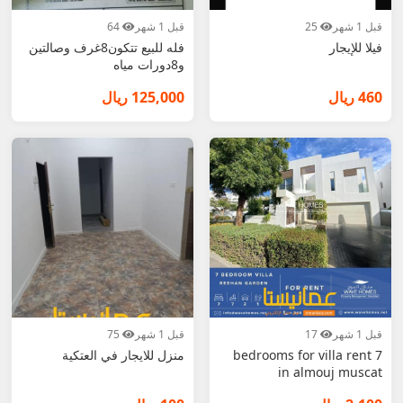
قبل 1 شهر
25
قبل 1 شهر
64
فيلا للإيجار
فله للبيع تتكون8غرف وصالتين
و8دورات مياه
460 ريال
125,000 ريال
قبل 1 شهر
17
قبل 1 شهر
75
7 bedrooms for villa rent
منزل للايجار في العتكية
in almouj muscat