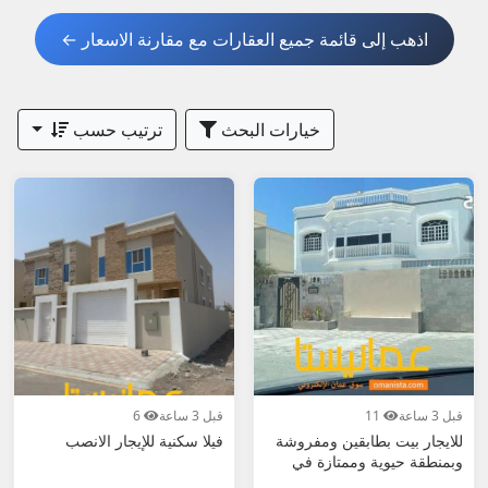
1. اطلب صور حديثة + فيديو + عقد إيجار واضح + فحص
اذهب إلى قائمة جميع العقارات مع مقارنة الاسعار ←
الممتلكات.
2. تحقق من الموقع، الخدمات (مدارس، مستشفيات،
مواقف)، حالة الفلة.
خيارات البحث
ترتيب حسب
3. قارن الأسعار: الخوير والعذيبة أغلى، بينما السيب
والمعبيلة أرخص.
4. ابحث عن "رخيصة"، "مفروشة"، "جديدة" أو "عائلية".
5. للإيجار الآمن: زر الفلة شخصياً، اقرأ العقد جيداً، ادفع
الإيجار بعد التوقيع.
أضف إعلان فلتك الآن مجاناً – سواء مفروشة أو غير
مفروشة – واجذب مستأجرين بسرعة! عُمانيستا... سوق
إيجار الفلل في مسقط الأول.
قبل 3 ساعة
11
قبل 3 ساعة
6
للايجار بيت بطابقين ومفروشة
فيلا سكنية للإيجار الانصب
وبمنطقة حيوية وممتازة في
المعبيلة ال