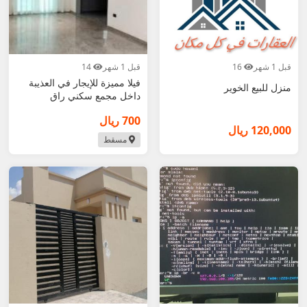
قبل 1 شهر
16
قبل 1 شهر
14
فيلا مميزة للإيجار في العذيبة
منزل للبيع الخوير
داخل مجمع سكني راق
700 ريال
120,000 ريال
مسقط