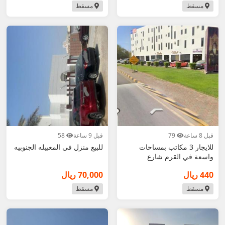
مسقط
مسقط
قبل 8 ساعة
79
قبل 9 ساعة
58
للايجار 3 مكاتب بمساحات
للبيع منزل في المعبيله الجنوبيه
واسعة في القرم شارع
الشاطئ بموقع مميز
440 ريال
70,000 ريال
مسقط
مسقط