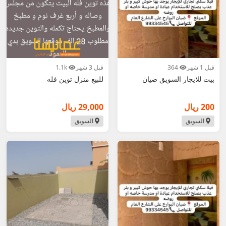
قبل 1 شهر
364
قبل 3 شهر
1.1k
بيت للايجار السويق ضيان
للبيع منزل توين فله
200 ريال
29,000 ريال
السويق
السويق