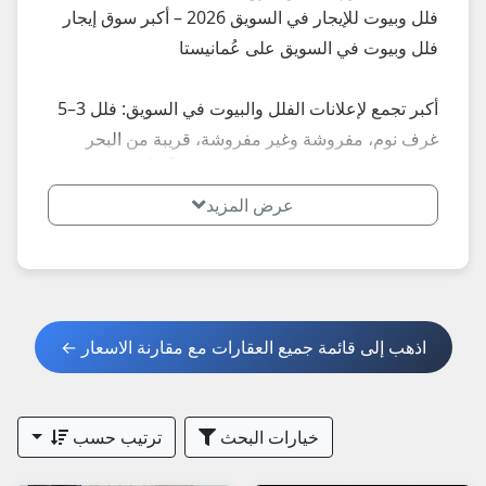
فلل وبيوت للإيجار في السويق 2026 – أكبر سوق إيجار
فلل وبيوت في السويق على عُمانيستا
أكبر تجمع لإعلانات الفلل والبيوت في السويق: فلل 3–5
غرف نوم، مفروشة وغير مفروشة، قريبة من البحر
والطريق السريع... إعلانات محدثة يومياً – أسعار إيجار
تبدأ من 350 ريال شهرياً للفلل الصغيرة إلى 1,200+ ريال
عرض المزيد
للفلل الفاخرة.
**أبرز الأنواع الأكثر طلباً في السويق 2026:**
- فلل قريبة من البحر
اذهب إلى قائمة جميع العقارات مع مقارنة الاسعار ←
- فلل عائلية مع حديقة
**نصائح مهمة عند استئجار فلة في السويق 2026:**
خيارات البحث
ترتيب حسب
1. اطلب صور حديثة + فيديو + عقد إيجار واضح + فحص
الممتلكات.