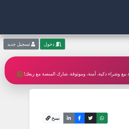
دخول
تسجيل جديد
بة بيع وشراء ذكية، آمنة، وموثوقة. شارك المنصة مع ربعك!
نسخ