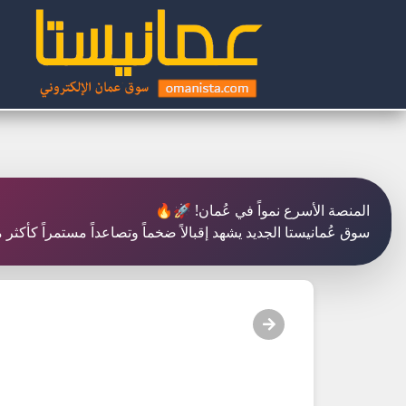
المنصة الأسرع نمواً في عُمان! 🚀🔥
سوق عُمانيستا الجديد يشهد إقبالاً ضخماً وتصاعداً مستمراً كأكث