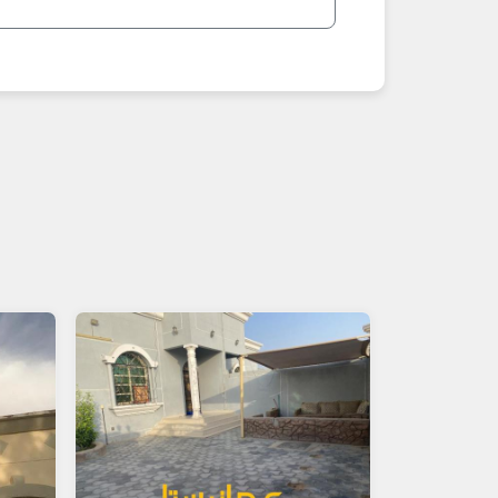
- فلل استثمارية قريبة من الحدود
- فلل عائلية كبيرة
**نصائح مهمة عند شراء فلة في البريمي 2026:**
1. اطلب صور حديثة + فيديو + عقد ملكية + شهادة تسجيل.
2. تحقق من الموقع، الخدمات، حالة الفلة.
3. قارن الأسعار: أرخص نسبياً من مسقط.
4. ابحث عن "رخيصة"، "جديدة" أو "استثمارية".
5. للشراء الآمن: استعن بمحامي عقاري، افحص الوثائق جيداً، ادفع بعد التأكد.
أضف إعلان فلتك الآن مجاناً – سواء مفروشة أو