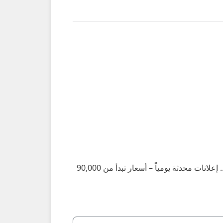
أكبر تجمع لإعلانات الفلل والبيوت في ضلكوت: فلل 3–5 غرف نوم، مفروشة وغير مفروشة، قريبة من البحر والطبيعة... إعلانات محدثة يومياً – أسعار تبدأ من 90,000