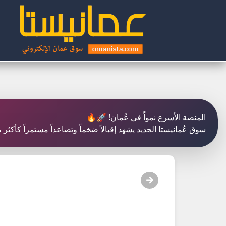
المنصة الأسرع نمواً في عُمان! 🚀🔥
سوق عُمانيستا الجديد يشهد إقبالاً ضخماً وتصاعداً مستمراً كأكث