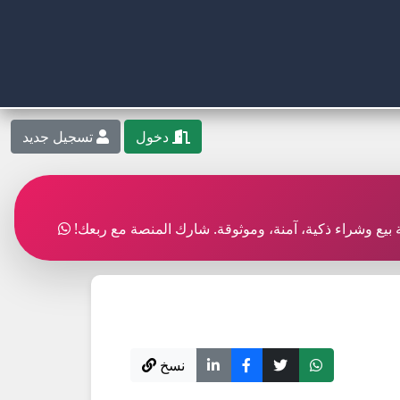
دخول
تسجيل جديد
بة بيع وشراء ذكية، آمنة، وموثوقة. شارك المنصة مع ربعك!
نسخ