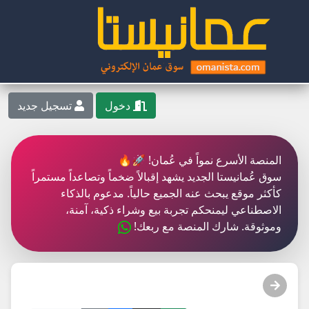
دخول
تسجيل جديد
المنصة الأسرع نمواً في عُمان! 🚀🔥
سوق عُمانيستا الجديد يشهد إقبالاً ضخماً وتصاعداً مستمراً
كأكثر موقع يبحث عنه الجميع حالياً. مدعوم بالذكاء
الاصطناعي ليمنحكم تجربة بيع وشراء ذكية، آمنة،
وموثوقة. شارك المنصة مع ربعك!