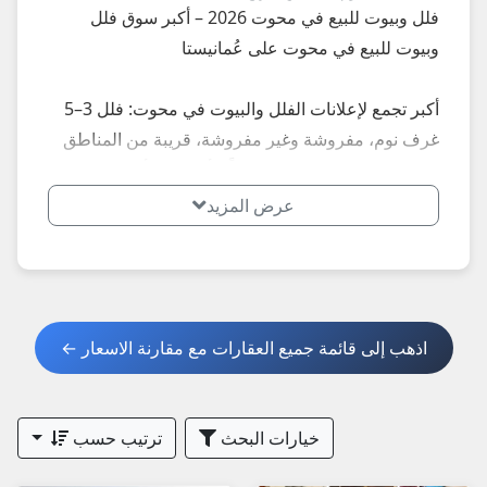
فلل وبيوت للبيع في محوت 2026 – أكبر سوق فلل
وبيوت للبيع في محوت على عُمانيستا
أكبر تجمع لإعلانات الفلل والبيوت في محوت: فلل 3–5
غرف نوم، مفروشة وغير مفروشة، قريبة من المناطق
الداخلية... إعلانات محدثة يومياً – أسعار تبدأ من 80,000
ريال للفلل الصغيرة إلى 220,000+ ريال للفلل الفاخرة.
عرض المزيد
**أبرز الأنواع الأكثر طلباً في محوت 2026:**
- فلل هادئة داخلية
- فلل استثمارية
اذهب إلى قائمة جميع العقارات مع مقارنة الاسعار ←
**نصائح مهمة عند شراء فلة في محوت 2026:**
1. اطلب صور حديثة + فيديو + عقد ملكية + شهادة
خيارات البحث
ترتيب حسب
تسجيل.
2. تحقق من الموقع، الخدمات، حالة الفلة.