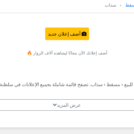
قط
سداب
أضف إعلان جديد
أضف إعلانك الآن مجانًا ليشاهده آلاف الزوار 🔥
يع › مسقط › سداب. تصفح قائمة شاملة بجميع الإعلانات في سلطنة 
عرض المزيد