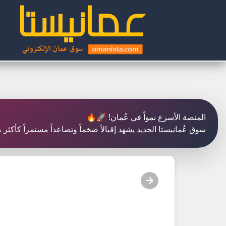
المنصة الأسرع نمواً في عُمان! 🚀🔥
سوق عُمانيستا الجديد يشهد إقبالاً ضخماً وتصاعداً مستمراً كأكث