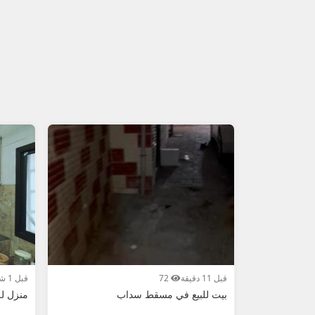
قبل 11 دقيقة
72
قبل 1 شهر
بيت للبيع في مسقط سداب
منزل لل