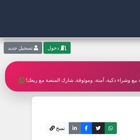
دخول
تسجيل جديد
بة بيع وشراء ذكية، آمنة، وموثوقة. شارك المنصة مع ربعك!
نسخ