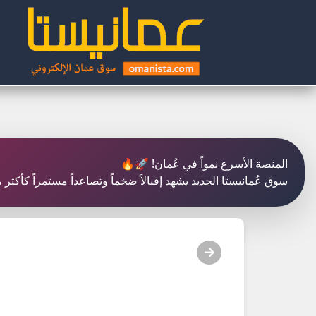
المنصة الأسرع نمواً في عُمان! 🚀🔥
سوق عُمانيستا الجديد يشهد إقبالاً ضخماً وتصاعداً مستمراً كأكث