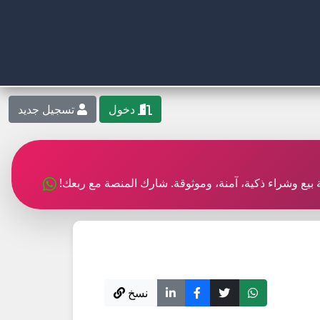
دخول
تسجيل جديد
بة بيع وشراء ذكية، آمنة، وموثوقة. شارك المنصة مع ربعك!
نسخ