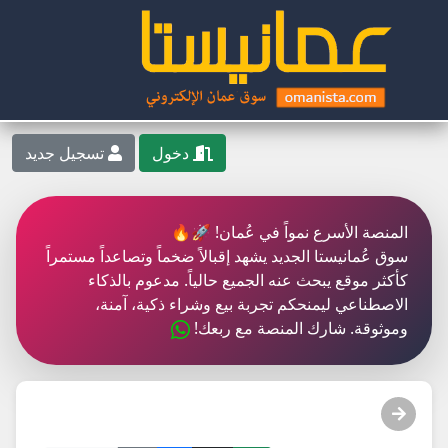
دخول
تسجيل جديد
المنصة الأسرع نمواً في عُمان! 🚀🔥
سوق عُمانيستا الجديد يشهد إقبالاً ضخماً وتصاعداً مستمراً
كأكثر موقع يبحث عنه الجميع حالياً. مدعوم بالذكاء
الاصطناعي ليمنحكم تجربة بيع وشراء ذكية، آمنة،
وموثوقة. شارك المنصة مع ربعك!