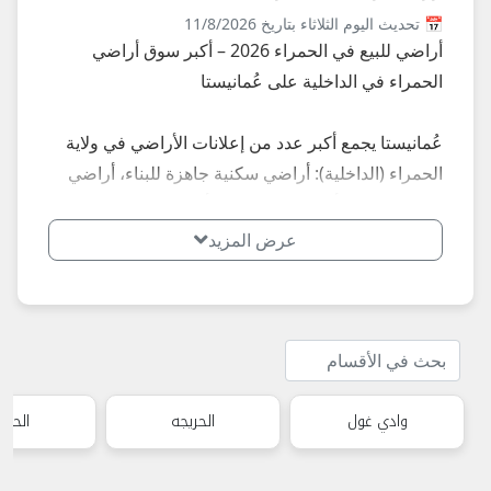
📅 تحديث اليوم الثلاثاء بتاريخ 11/8/2026
أراضي للبيع في الحمراء 2026 – أكبر سوق أراضي
الحمراء في الداخلية على عُمانيستا
عُمانيستا يجمع أكبر عدد من إعلانات الأراضي في ولاية
الحمراء (الداخلية): أراضي سكنية جاهزة للبناء، أراضي
زراعية خصبة، أراضي استثمارية، أراضي رخيصة...
إعلانات محدثة يومياً في الحمراء الداخلية – بأسعار تبدأ
عرض المزيد
من 4,000 ريال للأراضي الصغيرة إلى مئات الآلاف
للأراضي المميزة.
**أبرز المناطق والأنواع الأكثر طلباً في الحمراء
2026:**
وادي غول
الحريجه
- أراضي سكنية: أراضي جاهزة للبناء الفوري.
الحمرا
- أراضي زراعية: أراضي خصبة مع آبار أو قريبة من
الأفلاج.