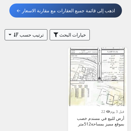
1. اطلب صك ملكية حديث + صور أرضية + إحداثيات
اذهب إلى قائمة جميع العقارات مع مقارنة الاسعار ←
GPS + صور من الموقع.
2. تحقق من الخدمات (كهرباء، ماء، طرق) والمخطط
المعتمد.
خيارات البحث
ترتيب حسب
3. قارن الأسعار: خصب أغلى نسبياً، بينما بخاء أرخص.
4. ابحث عن "رخيصة"، "جديد"، "مستعجل"، "سكنية" أو
"سياحية".
5. للشراء الآمن: استعن بمحامي عقاري، قم بزيارة
الموقع، وادفع جزء مقدم فقط بعد التأكيد.
أضف إعلان أرضك في مسندم الآن مجاناً – سواء سكنية،
سياحية أو استثمارية – وبِعها بسرعة وبأعلى سعر!
عُمانيستا... سوق الأراضي في مسندم الأول في سلطنة
عمان.
قبل 3 يوم
22
أرض للبيع في مسندم خصب
بموقع مميز بمساحة512متر
مربع