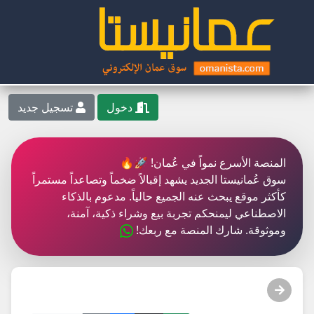
دخول
تسجيل جديد
المنصة الأسرع نمواً في عُمان! 🚀🔥
سوق عُمانيستا الجديد يشهد إقبالاً ضخماً وتصاعداً مستمراً
كأكثر موقع يبحث عنه الجميع حالياً. مدعوم بالذكاء
الاصطناعي ليمنحكم تجربة بيع وشراء ذكية، آمنة،
وموثوقة. شارك المنصة مع ربعك!