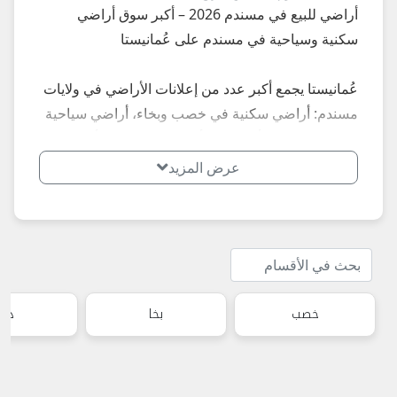
أراضي للبيع في مسندم 2026 – أكبر سوق أراضي
سكنية وسياحية في مسندم على عُمانيستا
عُمانيستا يجمع أكبر عدد من إعلانات الأراضي في ولايات
مسندم: أراضي سكنية في خصب وبخاء، أراضي سياحية
مطلة على البحر أو الجبال، أراضي استثمارية، أراضي
رخيصة... إعلانات محدثة يومياً في خصب، بخاء وكل
عرض المزيد
ولايات مسندم – بأسعار تبدأ من 5,000 ريال للأراضي
الصغيرة إلى مئات الآلاف للأراضي المميزة.
**أبرز المناطق والأنواع الأكثر طلباً في مسندم 2026:**
- أراضي سكنية: أراضي في خصب، بخاء – جاهزة للبناء.
خصب
بخا
- أراضي سياحية: أراضي مطلة على البحر أو الفيوردات.
دبا
- أراضي استثمارية: أراضي قريبة من مشاريع السياحة.
**نصائح مهمة عند شراء أرض في مسندم 2026:**