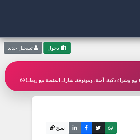
دخول
تسجيل جديد
بة بيع وشراء ذكية، آمنة، وموثوقة. شارك المنصة مع ربعك!
نسخ