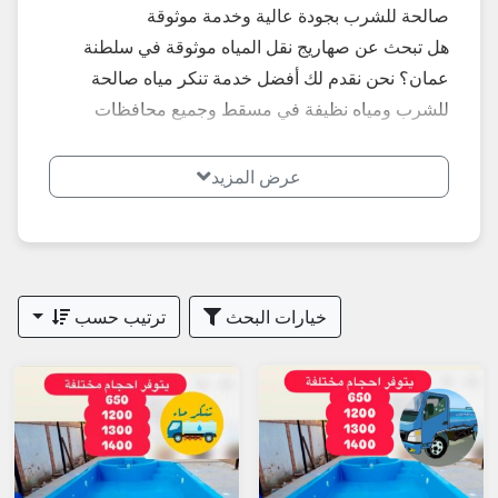
صالحة للشرب بجودة عالية وخدمة موثوقة
هل تبحث عن صهاريج نقل المياه موثوقة في سلطنة
عمان؟ نحن نقدم لك أفضل خدمة تنكر مياه صالحة
للشرب ومياه نظيفة في مسقط وجميع محافظات
السلطنة (الداخلية، الباطنة، الشرقية، الظاهرة، ظفار،
الوسطى وغيرها).
عرض المزيد
لماذا تختار خدماتنا لنقل المياه بالصهاريج؟
مياه صالحة للشرب 100% معتمدة ومفلترة من مصادر
نظيفة ومرخصة 2026.
خيارات البحث
ترتيب حسب
أسطول حديث من صهاريج المياه (تنكر مياه) بأحجام
متنوعة تناسب احتياجاتك (من 2000 جالون إلى أكثر من
10,000 جالون).
خدمة متوفرة 24 ساعة طوال أيام الأسبوع – توصيل
فوري في حالات الطوارئ.
تغطية شاملة: مسقط، السيب، بوشر، الخوض،