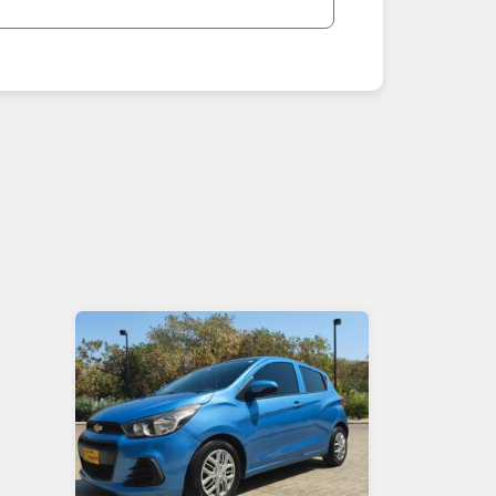
- سبارك 2016–2020: اقتصادية يومية
**نصائح مهمة عند شراء سبارك في عمان 2026:**
1. اطلب صور حديثة + فحص شامل + تقرير عن حالة الهيكل.
2. تحقق من الكيلومترات، توفر قطع الغيار، والحوادث.
3. قارن الأسعار: رخيصة جداً ومناسبة للمبتدئين.
4. ابحث عن "رخيصة"، "نظيفة".
5. للشراء الآمن: استعن بفاحص متخصص، ادفع بعد الفحص الكامل.
أضف إعلان سبارك الخاص بك الآن مجاناً – وبِعه