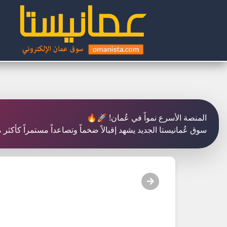
المنصة الأسرع نمواً في عُمان! 🚀🔥
سوق عُمانيستا الجديد يشهد إقبالاً ضخماً وتصاعداً مستمراً كأكث