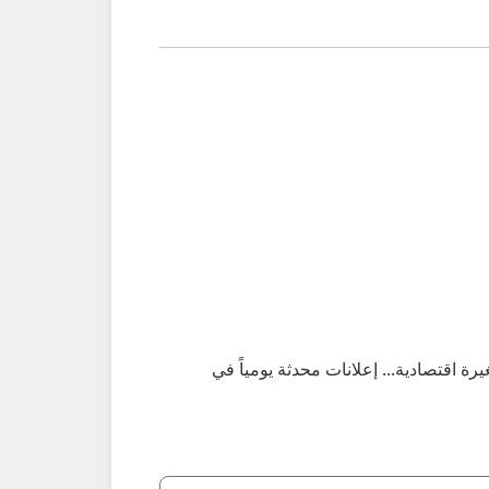
رك 1.0، 1.2، موديلات 2013–2020، مستعملة هاتشباك صغيرة اقتصادية... إعلانات محدثة يومياً في