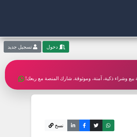
دخول
تسجيل جديد
بة بيع وشراء ذكية، آمنة، وموثوقة. شارك المنصة مع ربعك!
نسخ