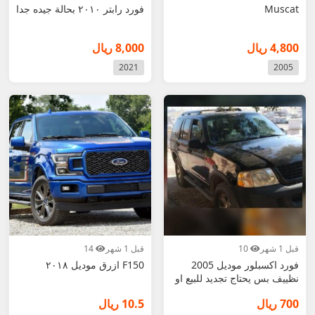
Muscat
فورد رابتر ٢٠١٠ بحالة جيده جدا
4,800 ريال
8,000 ريال
2021
2005
قبل 1 شهر
10
قبل 1 شهر
14
فورد اكسبلور موديل 2005
F150 ازرق موديل ٢٠١٨
نظييف بس يحتاج تجديد للبيع او
للبدل
700 ريال
10.5 ريال