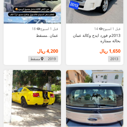
قبل 1 اسبوع
14
قبل 1 اسبوع
18
2013م فورد ايدج وكالة عمان
عمان .مسقط
بحالة ممتازه
1,650 ريال
4,200 ريال
2013
2019
مسقط