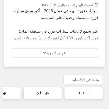
📅 تحديث اليوم السبت بتاريخ 8/8/2026
سيارات فورد للبيع في عمان 2026 – أكبر سوق سيارات
فورد مستعملة وجديدة على عُمانيستا
أكبر تجمع لإعلانات سيارات فورد في سلطنة عمان:
فورد اكسبلورر، F-150 (رابتور، لاريات)، موستانج، ايدج،
ايكوسبورت، رينجر، إسكيب، مستعملة قوية وكالة
جديدة... إعلانات محدثة يومياً في مسقط، صلالة، صحار،
عرض المزيد
نزوى، بركاء، السيب، بوشر، مطرح، البريمي، الدقم وكل
الولايات – أسعار تبدأ من 3,000 ريال للموديلات القديمة
إلى 60,000+ ريال للـ رابتور والـ F-150 الحديثة.
**أبرز الموديلات الأكثر طلباً في عمان 2026:**
- فورد F-150 ورابتور: بيك أب قوي للصحراء والعمل.
F-150
موستانج
تور
- فورد اكسبلورر: SUV عائلي كبير 7 راكب.
- فورد موستانج: سيارة رياضية أمريكية أيقونية.