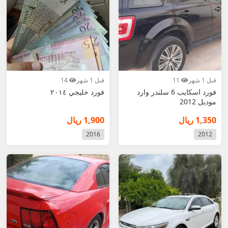
قبل 1 شهر
11
قبل 1 شهر
14
فورد اسكايب 6 سلندر وارد
فورد خليجي ٢٠١٤
موديل 2012
1,350 ريال
1,900 ريال
2016
2012