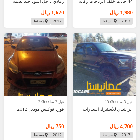
44 حادث خلف ايرباجات وكاله
رمادي داخل اسود جلد بصمه
الأول في عمان.
مطلوب 1980
الشاشه الكبيره
1,980 ريال
1,670 ريال
2017
مسقط
2017
مسقط
قبل 3 ساعة
10
قبل 3 ساعة
2
الراشدي للأستيراد السيارات
فورد فوكيس موديل 2012
4,700 ريال
750 ريال
2017
مسقط
2012
مسقط