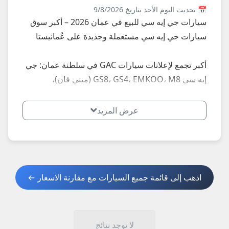
📅 تحديث اليوم الأحد بتاريخ 9/8/2026
سيارات جي إيه سي للبيع في عمان 2026 – أكبر سوق
سيارات جي إيه سي مستعملة وجديدة على عُمانيستا
أكبر تجمع لإعلانات سيارات GAC في سلطنة عمان: جي
إيه سي GS8، GS4، EMKOO، M8 (ميني فان)،
Trumpchi GA4/GA6، مستعملة اقتصادية وكالة
جديدة... إعلانات محدثة يومياً في مسقط، صلالة، صحار،
عرض المزيد
نزوى، بركاء، السيب، بوشر، مطرح، البريمي، الدقم وكل
الولايات – أسعار تبدأ من 4,000 ريال للموديلات القديمة
إلى 25,000+ ريال للـ GS8 والـ M8 الحديثة.
اذهب إلى قائمة جميع السيارات مع مقارنة الاسعار ←
**أبرز الموديلات الأكثر طلباً في عمان 2026:**
- جي إيه سي GS8: SUV كبير 7 راكب.
- جي إيه سي GS4 وEMKOO: SUV متوسط اقتصادي.
- جي إيه سي M8: ميني فان فاخر.
لا توجد نتائج