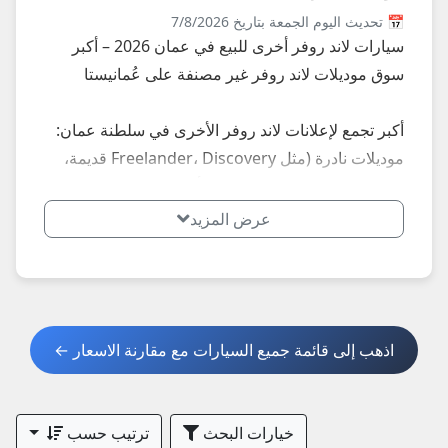
📅 تحديث اليوم الجمعة بتاريخ 7/8/2026
سيارات لاند روفر أخرى للبيع في عمان 2026 – أكبر
سوق موديلات لاند روفر غير مصنفة على عُمانيستا
أكبر تجمع لإعلانات لاند روفر الأخرى في سلطنة عمان:
موديلات نادرة (مثل Freelander، Discovery قديمة،
Range Rover Classic، معدلة أو كلاسيكية)، سيارات
غير موجودة في الأقسام الرئيسية... إعلانات محدثة يومياً
عرض المزيد
في مسقط، صلالة، صحار، نزوى، بركاء، السيب، بوشر،
مطرح، البريمي، الدقم وكل الولايات – أسعار تبدأ من
8,000 ريال للموديلات القديمة.
اذهب إلى قائمة جميع السيارات مع مقارنة الاسعار ←
**أبرز الأنواع الأكثر طلباً في عمان 2026:**
- لاند روفر كلاسيكية وأوف رود نادرة
- موديلات قديمة أو معدلة
خيارات البحث
ترتيب حسب