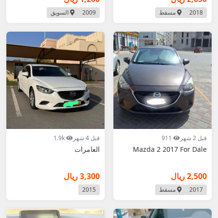
2018
مسقط
2009
السويق
قبل 2 شهر
911
قبل 4 شهر
1.9k
Mazda 2 2017 For Dale
العامرات
2,500 ريال
3,300 ريال
2017
مسقط
2015