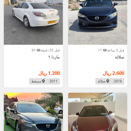
قبل 3 ساعة
11
قبل 55 دقيقة
91
صلالة
مازدا ٦
2,600 ريال
1,200 ريال
2016
صلالة
2011
مسقط