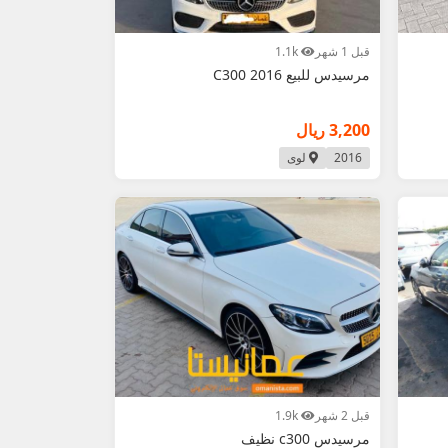
قبل 1 شهر
1.1k
مرسيدس للبيع C300 2016
3,200 ريال
2016
لوى
قبل 2 شهر
1.9k
مرسيدس c300 نظيف