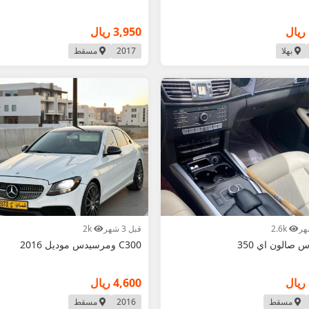
3,950 ريال
بهلا
2017
مسقط
2.6k
قبل 3 شهر
2k
صالون اي 350
C300 ومرسيدس موديل 2016
4,600 ريال
مسقط
2016
مسقط