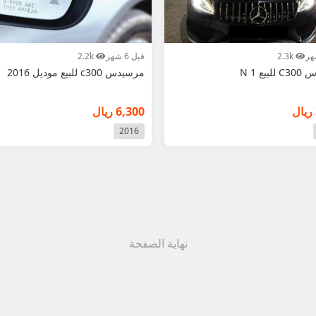
2.3k
قبل 6 شهر
2.2k
بيع N 1
مرسيدس c300 للبيع موديل 2016
6,300 ريال
2016
نهاية الصفحة