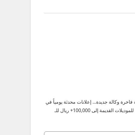
C-Class في سلطنة عمان: C 200، C 300، AMG C 43، موديلات 2018–2025، مستعملة فاخرة وكالة جديدة... إعلانات محدثة يومياً في
مسقط، صلالة، صحار، نزوى، بركاء، السيب، بوشر، مطرح، البريمي، الدقم وكل الولايات – أسعار تبدأ من 12,000 ريال للموديلات القديمة إلى 100,000+ ريال للـ