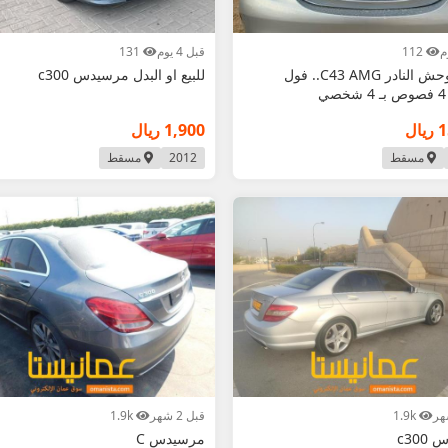
112
قبل 4 يوم
131
للبيع الوحش النادر C43 AMG.. فول
للبيع او البدل مرسيدس c300
ي
ال
1,900 ريال
مسقط
2012
مسقط
1.9k
قبل 2 شهر
1.9k
c30
مرسيدس C