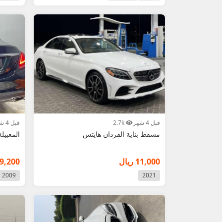
قبل 4 شهر
2.7k
قبل 4 شهر
مسقط بناية الفردان هايتس
المعبيلة
11,000 ريال
9,200 ريال
2009
2021