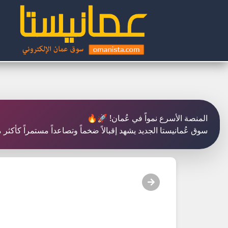
المنصة الأسرع نمواً في عُمان! 🚀🔥
سوق عُمانيستا الجديد يشهد إقبالاً ضخماً وتصاعداً مستمراً كأكث