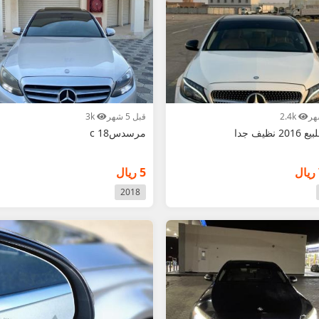
2.4k
قبل 5 شهر
3k
مرسدسc 18
5 ريال
2018