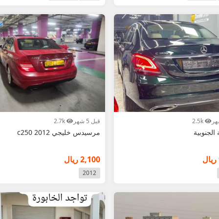
2.5k
قبل 5 شهر
2.7k
 الجنوبية
مرسيدس خليجي c250 2012
2,100 ريال
2012