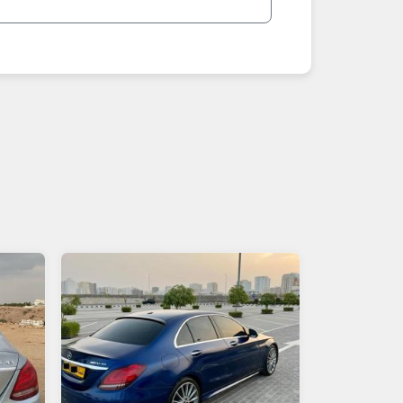
**أبرز الموديلات الأكثر طلباً في عمان 2026:**
- C 200 / C 300: سيدان فاخرة يومية.
- AMG C 43: نسخة رياضية قوية.
**نصائح مهمة عند شراء C-Class في عمان 2026:**
1. اطلب صور حديثة + فحص شامل + تقرير كمبيوتر + سجل صيانة وكالة.
2. تحقق من الكيلومترات المنخفضة، الحالة الداخلية، والضمان.
3. قارن الأسعار: مسقط أغلى، بينما المناطق الأخرى أرخص نسبياً.
4. ابحث عن "رخيصة"، "نظيفة" أو "AMG".
5. للشراء الآمن: جرب السيارة جيدًا، استعن بفاحص متخصص، ادفع جزء مقدم فقط بعد الفحص.
أضف إعلان C-Class الخاص بك الآن مجاناً – سواء مستعملة أو جديدة – وبِعها بسرعة! عُمانيستا... سوق C-Class الأول في عمان.