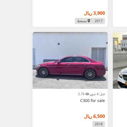
3,900 ريال
2017
مسقط
قبل 4 شهر
2.7k
C300 for sale
6,500 ريال
2018