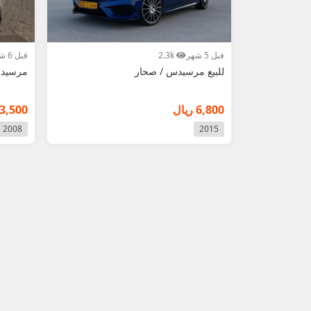
قبل 5 شهر
2.3k
قبل 6 شهر
للبيع مرسيدس / صحار
مرسيدس C300 لل
6,800 ريال
3,500 ريال
2008
2015