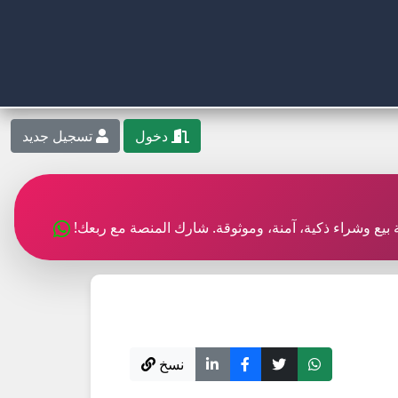
دخول
تسجيل جديد
بة بيع وشراء ذكية، آمنة، وموثوقة. شارك المنصة مع ربعك!
نسخ