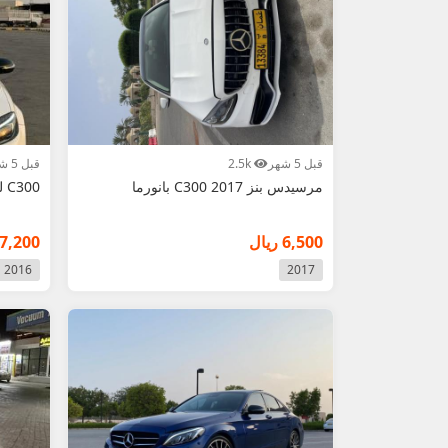
قبل 5 شهر
2.5k
قبل 5 شهر
مرسيدس بنز 2017 C300 بانورما
C300 للبيع 2016 نظيف جدا
6,500 ريال
7,200 ريال
2016
2017