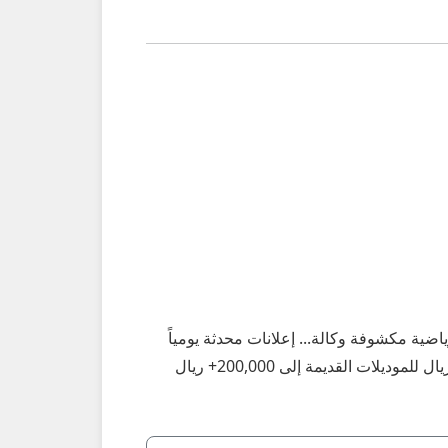
سلطنة عمان: SL 500، SL 550، SL 63 AMG، موديلات 2000–2020، مستعملة رياضية مكشوفة وكالة... إعلانات محدثة يومياً
في مسقط، صلالة، صحار، نزوى، بركاء، السيب، بوشر، مطرح، البريمي، الدقم وكل الولايات – أسعار تبدأ من 30,000 ريال للموديلات القديمة إلى 200,000+ ريال