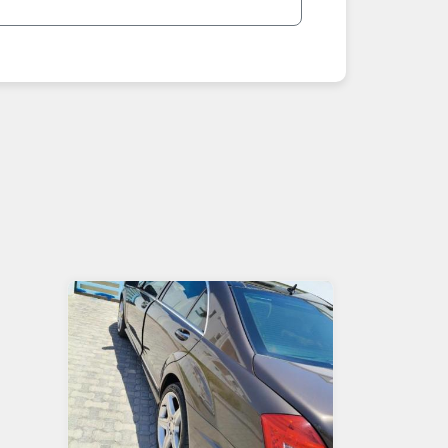
**أبرز النسخ الأكثر طلباً في عمان 2026:**
- SL 500 / SL 550: رودستر فاخر V8.
- SL 63 AMG: نسخة رياضية فائقة.
**نصائح مهمة عند شراء SL في عمان 2026:**
1. اطلب فحص شامل للسقف + سجل صيانة + صور تحت السيارة.
2. تحقق من الكيلومترات المنخفضة، حالة المحرك، والتعليق.
3. قارن الأسعار: نادرة جداً، الأسعار مرتفعة.
4. ابحث عن "رخيصة"، "نظيفة" أو "AMG".
5. للشراء الآمن: جرب السقف المكشوف، استعن بفاحص متخصص، ادفع جزء مقدم فقط بعد الفحص.
أضف إعلان SL الخاص بك الآن مجاناً – وبِعه بسرعة! عُمانيستا... سوق SL الأول في عمان.