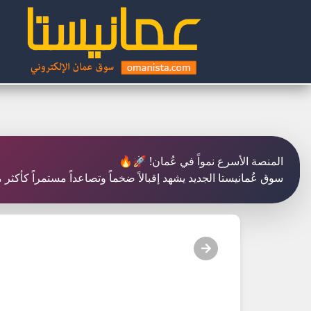
المنصة الأسرع نمواً في عُمان! 🚀🔥
سوق عُمانيستا الجديد يشهد إقبالاً ضخماً وتصاعداً مستمراً كأكث