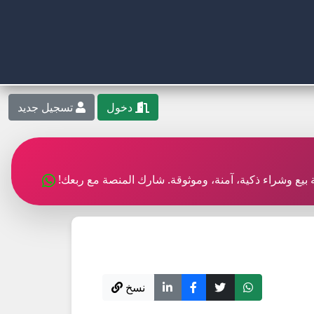
دخول
تسجيل جديد
بة بيع وشراء ذكية، آمنة، وموثوقة. شارك المنصة مع ربعك!
نسخ