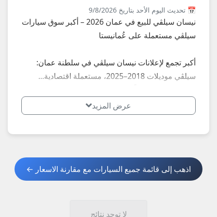
📅 تحديث اليوم الأحد بتاريخ 9/8/2026
نيسان سيلڤي للبيع في عمان 2026 – أكبر سوق سيارات
سيلڤي مستعملة على عُمانيستا
أكبر تجمع لإعلانات نيسان سيلڤي في سلطنة عمان:
سيلڤي موديلات 2018–2025، مستعملة اقتصادية...
إعلانات محدثة يومياً في مسقط، صلالة، صحار، نزوى،
بركاء، السيب، بوشر، مطرح، البريمي، الدقم وكل
عرض المزيد
الولايات – أسعار تبدأ من 4,000 ريال.
**أبرز النسخ الأكثر طلباً في عمان 2026:**
- سيلڤي 1.6 و1.8: سيدان اقتصادية يومية.
اذهب إلى قائمة جميع السيارات مع مقارنة الاسعار ←
**نصائح مهمة عند شراء سيلڤي في عمان 2026:**
1. اطلب صور حديثة + فحص شامل + تقرير كمبيوتر +
سجل الصيانة.
لا توجد نتائج