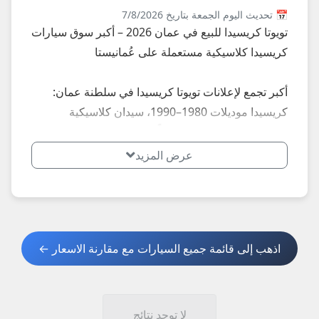
📅 تحديث اليوم الجمعة بتاريخ 7/8/2026
تويوتا كريسيدا للبيع في عمان 2026 – أكبر سوق سيارات
كريسيدا كلاسيكية مستعملة على عُمانيستا
أكبر تجمع لإعلانات تويوتا كريسيدا في سلطنة عمان:
كريسيدا موديلات 1980–1990، سيدان كلاسيكية
نظيفة... إعلانات محدثة يومياً في مسقط، صلالة، صحار،
نزوى، بركاء، السيب، بوشر، مطرح، البريمي، الدقم وكل
عرض المزيد
الولايات – أسعار تبدأ من 2,500 ريال للسيارات القديمة.
**أبرز النسخ الأكثر طلباً في عمان 2026:**
- كريسيدا كلاسيكية: سيدان فاخرة قديمة موثوقة.
اذهب إلى قائمة جميع السيارات مع مقارنة الاسعار ←
**نصائح مهمة عند شراء كريسيدا كلاسيكية في عمان
2026:**
1. اطلب صور حديثة + فحص شامل + تقرير عن حالة
لا توجد نتائج