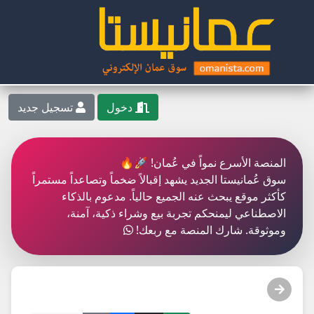
دخول
تسجيل جديد
المنصة الأسرع نمواً في عُمان! 🚀🔥
سوق عُمانيستا الجديد يشهد إقبالاً ضخماً وتصاعداً مستمراً
كأكثر موقع يبحث عنه الجميع حالياً. مدعوم بالذكاء
الاصطناعي ليمنحكم تجربة بيع وشراء ذكية، آمنة،
وموثوقة. شارك المنصة مع ربعك!