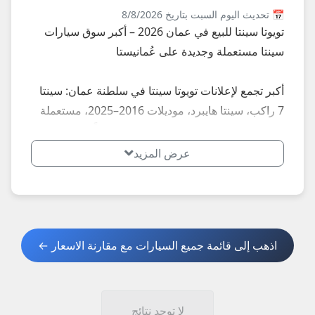
📅 تحديث اليوم السبت بتاريخ 8/8/2026
تويوتا سينتا للبيع في عمان 2026 – أكبر سوق سيارات
سينتا مستعملة وجديدة على عُمانيستا
أكبر تجمع لإعلانات تويوتا سينتا في سلطنة عمان: سينتا
7 راكب، سينتا هايبرد، موديلات 2016–2025، مستعملة
فسيحة وكالة جديدة... إعلانات محدثة يومياً في مسقط،
صلالة، صحار، نزوى، بركاء، السيب، بوشر، مطرح،
عرض المزيد
البريمي، الدقم وكل الولايات – أسعار تبدأ من 6,000
ريال للموديلات القديمة إلى 25,000+ ريال للـ سينتا
هايبرد 2025.
اذهب إلى قائمة جميع السيارات مع مقارنة الاسعار ←
**أبرز الموديلات الأكثر طلباً في عمان 2026:**
- سينتا 7 راكب: ميني فان عائلي عملي.
- سينتا هايبرد: موفرة للوقود ومريحة.
لا توجد نتائج