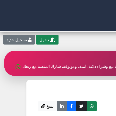
دخول
تسجيل جديد
بة بيع وشراء ذكية، آمنة، وموثوقة. شارك المنصة مع ربعك!
نسخ