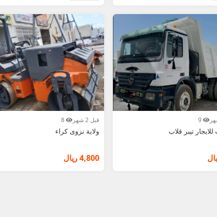
9
قبل 2 شهر
8
لايجار تيبر قلاب
ولاية نزوى كراء
4,800 ريال