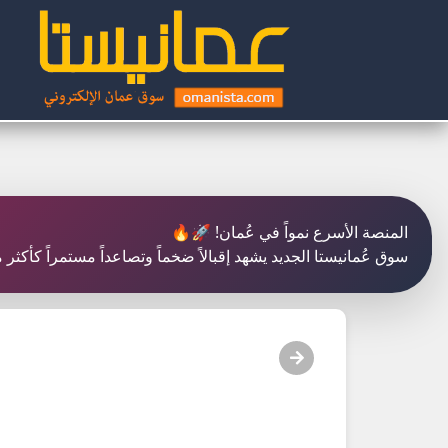
المنصة الأسرع نمواً في عُمان! 🚀🔥
سوق عُمانيستا الجديد يشهد إقبالاً ضخماً وتصاعداً مستمراً كأكث