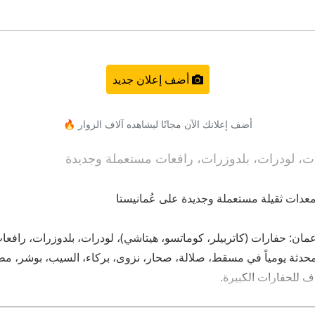
أضف إعلان جديد
أضف إعلانك الآن مجانًا ليشاهده آلاف الزوار 🔥
 عمان: حفارات (كاتربيلر، كوماتسو، هيتاشي)، لودرات، بلدوزرات، راف
محدثة يومياً في مسقط، صلالة، صحار، نزوى، بركاء، السيب، بوشر، مطرح