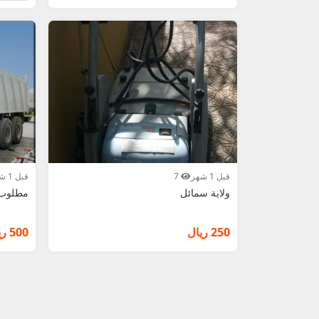
قبل 1 شهر
7
قبل 1 شهر
ولاية سمائل
مطلوب ل
250 ريال
500 ريال