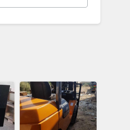
**أبرز الأنواع الأكثر طلباً في عمان 2026:**
- حفارات: حفارات 20–50 طن للمشاريع.
- لودرات وبلدوزرات: لودرات كاتربيلر، بلدوزرات
- رافعات شوكية وجريدر: رافعات 3–10 طن، جريدر للطرق.
- شاحنات قلاب ومولدات: شاحنات نقل مواد، مول
**نصائح مهمة عند شراء معدات ثقيلة في عمان 2026:*
1. اطلب فيديو تشغيل + تقرير فحص ميكانيكي + سجل الصيانة + ساعات العمل.
2. تحقق من حالة الهيدروليك، المحرك، الإطارات/الجنزير، والتسريبات.
3. قارن الأسعار: مسقط أغلى، بينما المناطق الأخرى أرخص نسبياً.
4. ابحث عن "رخيصة"، "نظيفة"، "حفارة"، "لودر" أو "جديدة".
5. للشراء الآمن: افحص المعدة في موقع العمل، استعن بفني معدات ثقيلة متخصص، ادفع جزء مقدم فقط بعد الفحص.
أضف إعلان معدتك الثقيلة الآن مجاناً – سواء مست