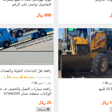
التفاصيل تواصل على الرقم
800 ريال
3
قبل 1 شهر
9
رافعة سيارات الثقيل والخفيف ف جم
الولايات سلطنة عمان 97446399
ال
25 ريال
مسقط