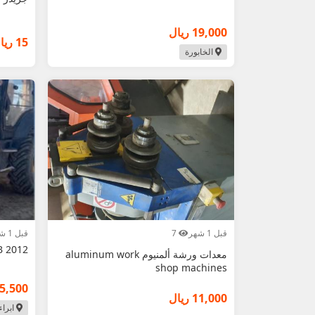
19,000 ريال
15 ريال
الخابورة
قبل 1 شهر
7
قبل 1 شهر
2012 GCB للبيع
معدات ورشة ألمنيوم aluminum work
shop machines
15,500 ري
11,000 ريال
ابراء