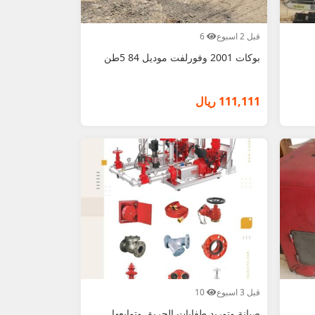
قبل 2 اسبوع
6
بوكات 2001 وفورلفت موديل 84 5طن
111,111 ريال
قبل 3 اسبوع
10
صيانة وتوريد طفايات الحريق وتوابعها