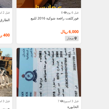
قبل 6 يوم
8
قبل 2 اسبوع
فوركلفت رافعة شوكية 2016 للبيع
الطارق 
6,000 ريال
400 ريال
صحار
قبل 3 اسبوع
7
قبل 3 اسبوع
الخابورة
جريدر 12g كاتربلر